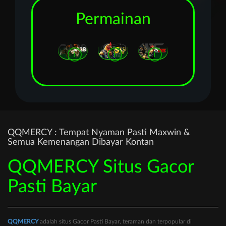
Permainan
i
i
i
QQMERCY : Tempat Nyaman Pasti Maxwin &
Semua Kemenangan Dibayar Kontan
QQMERCY Situs Gacor
Pasti Bayar
QQMERCY
adalah situs Gacor Pasti Bayar, teraman dan terpopular di