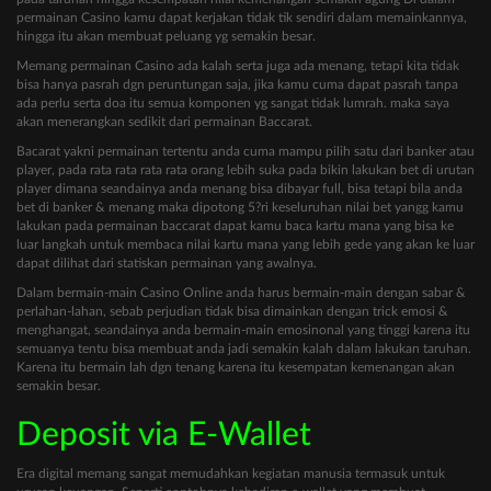
permainan Casino kamu dapat kerjakan tidak tik sendiri dalam memainkannya,
hingga itu akan membuat peluang yg semakin besar.
Memang permainan Casino ada kalah serta juga ada menang, tetapi kita tidak
bisa hanya pasrah dgn peruntungan saja, jika kamu cuma dapat pasrah tanpa
ada perlu serta doa itu semua komponen yg sangat tidak lumrah. maka saya
akan menerangkan sedikit dari permainan Baccarat.
Bacarat yakni permainan tertentu anda cuma mampu pilih satu dari banker atau
player, pada rata rata rata rata orang lebih suka pada bikin lakukan bet di urutan
player dimana seandainya anda menang bisa dibayar full, bisa tetapi bila anda
bet di banker & menang maka dipotong 5?ri keseluruhan nilai bet yangg kamu
lakukan pada permainan baccarat dapat kamu baca kartu mana yang bisa ke
luar langkah untuk membaca nilai kartu mana yang lebih gede yang akan ke luar
dapat dilihat dari statiskan permainan yang awalnya.
Dalam bermain-main Casino Online anda harus bermain-main dengan sabar &
perlahan-lahan, sebab perjudian tidak bisa dimainkan dengan trick emosi &
menghangat, seandainya anda bermain-main emosinonal yang tinggi karena itu
semuanya tentu bisa membuat anda jadi semakin kalah dalam lakukan taruhan.
Karena itu bermain lah dgn tenang karena itu kesempatan kemenangan akan
semakin besar.
Deposit via E-Wallet
Era digital memang sangat memudahkan kegiatan manusia termasuk untuk