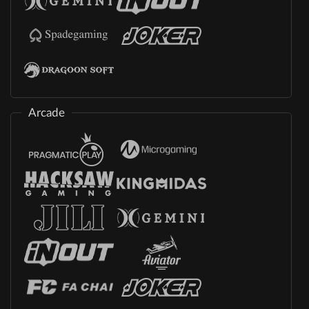
Arcade