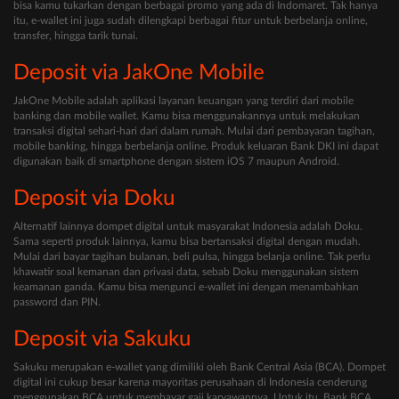
bisa kamu tukarkan dengan berbagai promo yang ada di Indomaret. Tak hanya
itu, e-wallet ini juga sudah dilengkapi berbagai fitur untuk berbelanja online,
transfer, hingga tarik tunai.
Deposit via JakOne Mobile
JakOne Mobile adalah aplikasi layanan keuangan yang terdiri dari mobile
banking dan mobile wallet. Kamu bisa menggunakannya untuk melakukan
transaksi digital sehari-hari dari dalam rumah. Mulai dari pembayaran tagihan,
mobile banking, hingga berbelanja online. Produk keluaran Bank DKI ini dapat
digunakan baik di smartphone dengan sistem iOS 7 maupun Android.
Deposit via Doku
Alternatif lainnya dompet digital untuk masyarakat Indonesia adalah Doku.
Sama seperti produk lainnya, kamu bisa bertansaksi digital dengan mudah.
Mulai dari bayar tagihan bulanan, beli pulsa, hingga belanja online. Tak perlu
khawatir soal kemanan dan privasi data, sebab Doku menggunakan sistem
keamanan ganda. Kamu bisa mengunci e-wallet ini dengan menambahkan
password dan PIN.
Deposit via Sakuku
Sakuku merupakan e-wallet yang dimiliki oleh Bank Central Asia (BCA). Dompet
digital ini cukup besar karena mayoritas perusahaan di Indonesia cenderung
menggunakan BCA untuk membayar gaji karyawannya. Untuk itu, Bank BCA