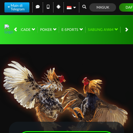
Main di
MASUK
DAF
Telegram
PROM
GAME
ARCADE
POKER
E-SPORTS
SABUNG AYAM