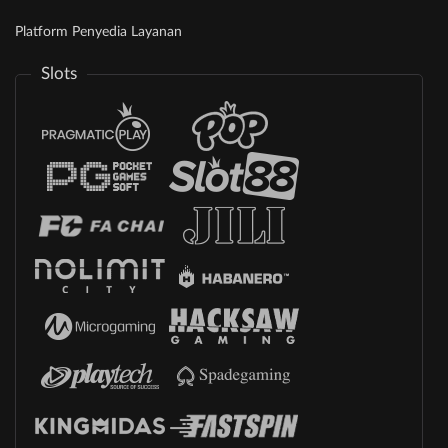
Platform Penyedia Layanan
Slots