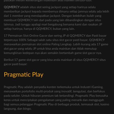
pastikan meraih kemenangan maximum alias maxwin bertubi-tubi.
QQMERCY
adalah situs slot sering jackpot yang setiap harinya selalu
memberikan jackpot kepada membernya dimana setiap jamnya selalu ada lebih
dari 1 member yang mendapatkan jackpot. Dengan kelebihan itulah yang
membuat QQMERCY lain dari pada yang lain dibandingkan dengan situs
lainnya. Jadi tunggu apalagi mari bergabung bersama kami dan rasakan JP
setiap harinya, hanya di QQMERCY, bukan yang lain.
17 Permainan Slot Online Gacor dan sering JP di QQMERCY dan Pasti bayar
terpercaya 100% Sebagai salah satu situs slot gacor pasti bayar, QQMERCY
menawarkan permainan slot online Paling Lengkap. Lebih kurang ada 17 game
slot gacor yang selalu JP untuk bisa anda mainkan dan tidak menutup
kemungkinan kedepan nya akan semakin bertambah game slot gacor nya.
Berikut 17 game slot gacor yang bisa anda mainkan di situs QQMERCY situs
gacor pasti bayar:
Pragmatic Play
Pragmatic Play adalah penyedia konten terkemuka untuk Industri iGaming,
menawarkan portofolio multi-produk yang inovatif, teregulasi, dan berfokus
pada seluler. Untuk hiburan premium tak tertandingi. Pragmatic Play berusaha
keras untuk menciptakan pengalaman yang paling menarik dan menggugah
bagi semua pelanggan Pragmatic Play di berbagai produk, termasuk slot, kasino
langsung, dan bingo.