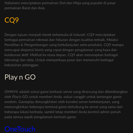
Habanero menciptakan permainan Slot dan Meja yang populer di pasar
permainan Barat dan Asia.
CQ9
Dengan tujuan menjadi merek terkemuka di industri, CQ9 menciptakan
berbagai permainan rekreasi dan hiburan dengan kualitas terbaik. Melalui
Penelitian & Pengembangan yang berkelanjutan serta produksi, CQ9 mampu
mencapai ekspansi bisnis yang cepat dengan pengalaman yang kaya dan
kolaborasi aktif. Melihat ke masa depan, CQ9 akan menerapkan berbagai
teknologi dan data, Untuk memperkaya pasar dan memenuhi berbagai
kebutuhan pelanggan.
Play n GO
OMNY© adalah solusi game berbasis server yang dirancang dan dikembangkan
oleh Play'n GO untuk memberi Anda, solusi canggih untuk tantangan game
modern. Gameplay dimungkinkan oleh koneksi server berkelanjutan, yang
memungkinkan beberapa terminal game terhubung ke server yang sama dari
beberapa lokasi berbeda, sambil tetap memberi Anda kontrol admin penuh
pada semua aspek pengalaman bermain game.
OneTouch