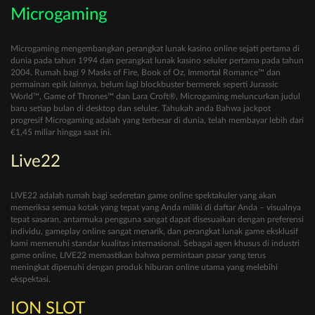
Microgaming
Microgaming mengembangkan perangkat lunak kasino online sejati pertama di
dunia pada tahun 1994 dan perangkat lunak kasino seluler pertama pada tahun
2004. Rumah bagi 9 Masks of Fire, Book of Oz, Immortal Romance™ dan
permainan epik lainnya, belum lagi blockbuster bermerek seperti Jurassic
World™, Game of Thrones™ dan Lara Croft®, Microgaming meluncurkan judul
baru setiap bulan di desktop dan seluler. Tahukah anda Bahwa jackpot
progresif Microgaming adalah yang terbesar di dunia, telah membayar lebih dari
€1,45 miliar hingga saat ini.
Live22
LIVE22 adalah rumah bagi sederetan game online spektakuler yang akan
memeriksa semua kotak yang tepat yang Anda miliki di daftar Anda – visualnya
tepat sasaran, antarmuka pengguna sangat dapat disesuaikan dengan preferensi
individu, gameplay online sangat menarik, dan perangkat lunak game eksklusif
kami memenuhi standar kualitas internasional. Sebagai agen khusus di industri
game online, LIVE22 memastikan bahwa permintaan pasar yang terus
meningkat dipenuhi dengan produk hiburan online utama yang melebihi
ekspektasi.
ION SLOT