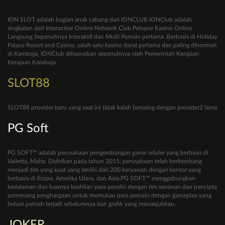
ION SLOT adalah bagian anak cabang dari IONCLUB.IONClub adalah
singkatan dari Interactive Online Network Club.Pelopor Kasino Online
Langsung Sepenuhnya Interaktif dan Multi Pemain pertama .Berbasis di Holiday
Palace Resort and Casino, salah satu kasino darat pertama dan paling dihormati
di Kamboja, IONClub dilisensikan sepenuhnya oleh Pemerintah Kerajaan
Kerajaan Kamboja.
SLOT88
SLOT88 provider baru yang saat ini tidak kalah bersaing dengan provider2 lama
PG Soft
PG SOFT™ adalah perusahaan pengembangan game seluler yang berbasis di
Valletta, Malta. Didirikan pada tahun 2015, perusahaan telah berkembang
menjadi tim yang kuat yang terdiri dari 200 karyawan dengan kantor yang
berbasis di Eropa, Amerika Utara, dan Asia.PG SOFT™ menggabungkan
kedalaman dan luasnya keahlian para pendiri dengan tim seniman dan pencipta
pemenang penghargaan untuk memukau para pemain dengan gameplay yang
belum pernah terjadi sebelumnya dan grafik yang menakjubkan.