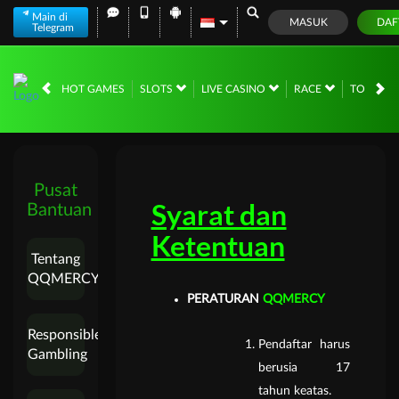
Main di
MASUK
DAF
Telegram
HOT GAMES
SLOTS
LIVE CASINO
RACE
TOGEL
Pusat
Syarat dan
Bantuan
Ketentuan
Tentang
QQMERCY
PERATURAN
QQMERCY
Responsible
Pendaftar harus
Gambling
berusia 17
tahun keatas.