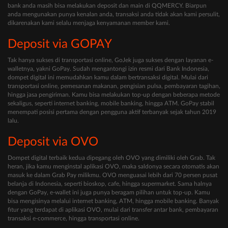
bank anda masih bisa melakukan deposit dan main di QQMERCY. Biarpun
anda mengunakan punya kenalan anda, transaksi anda tidak akan kami persulit,
dikarenakan kami selalu menjaga kenyamanan member kami.
Deposit via GOPAY
Tak hanya sukses di transportasi online, GoJek juga sukses dengan layanan e-
walletnya, yakni GoPay. Sudah mengantongi izin resmi dari Bank Indonesia,
dompet digital ini memudahkan kamu dalam bertransaksi digital. Mulai dari
transportasi online, pemesanan makanan, pengisian pulsa, pembayaran tagihan,
hingga jasa pengiriman. Kamu bisa melakukan top-up dengan beberapa metode
sekaligus, seperti internet banking, mobile banking, hingga ATM. GoPay stabil
menempati posisi pertama dengan pengguna aktif terbanyak sejak tahun 2019
lalu.
Deposit via OVO
Dompet digital terbaik kedua dipegang oleh OVO yang dimiliki oleh Grab. Tak
heran, jika kamu menginstal aplikasi OVO, maka saldonya secara otomatis akan
masuk ke dalam Grab Pay milikmu. OVO menguasai lebih dari 70 persen pusat
belanja di Indonesia, seperti bioskop, cafe, hingga supermarket. Sama halnya
dengan GoPay, e-wallet ini juga punya beragam pilihan untuk top-up. Kamu
bisa mengisinya melalui internet banking, ATM, hingga mobile banking. Banyak
fitur yang terdapat di aplikasi OVO, mulai dari transfer antar bank, pembayaran
transaksi e-commerce, hingga transportasi online.