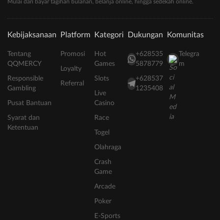
Mulai dari bayar tagihan bulanan, belanja online, hingga sedekah online.
Kebijaksanaan
Platform
Kategori
Dukungan
Komunitas
Tentang
Promosi
Hot
+628535
Telegra
QQMERCY
Games
5878779
m
Loyalty
Responsible
Slots
+628537
Referral
Gambling
1235408
Live
Pusat Bantuan
Casino
Syarat dan
Race
Ketentuan
Togel
Olahraga
Crash
Game
Arcade
Poker
E-Sports