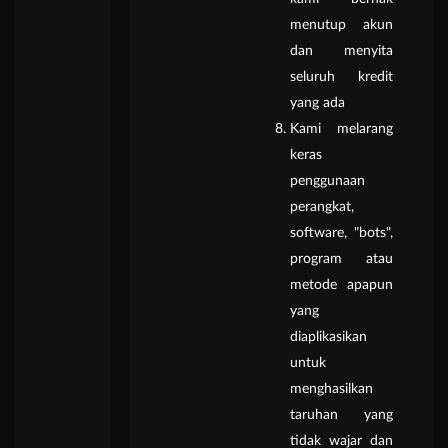
menutup akun
dan menyita
seluruh kredit
yang ada
Kami melarang
keras
penggunaan
perangkat,
software, "bots",
program atau
metode apapun
yang
diaplikasikan
untuk
menghasilkan
taruhan yang
tidak wajar dan