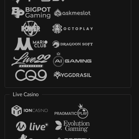
Live Casino