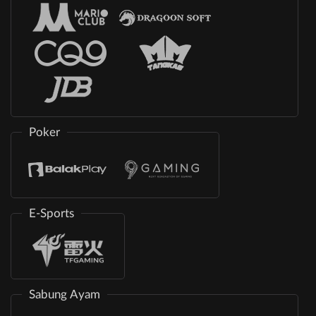
Poker
E-Sports
Sabung Ayam