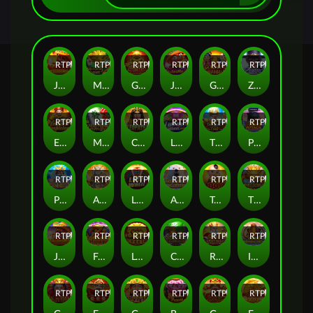
RTP
RTP
96%
RTP
96%
RTP
96%
RTP
98%
RTP
95%
Jalapeno
MahJong Gold 2
Golden Maitreya Buddha
Jalapeno 2
Golden Fuwa
Zorro
RTP
95%
RTP
96%
RTP
98%
RTP
RTP
RTP
96%
Emperor Auspicious
Mahjong Infinity
Cleopatra
Lucky Wheel Deluxe
The King Of Olympus
Pirate Attack
RTP
98%
RTP
97%
RTP
98%
RTP
97%
RTP
97%
RTP
96%
Poseidon
Almighty Zeus
Lucky Wheel
Arctic King
Taichi Boy
Three Kings
RTP
97%
RTP
98%
RTP
94%
RTP
RTP
RTP
84%
Jalapeno Burst
Fever 777
Legend of Aztec
Caribbean Treasure
Royale Expedition
Ice Age Mammoths
RTP
86%
RTP
81%
RTP
82%
RTP
RTP
88%
RTP
92%