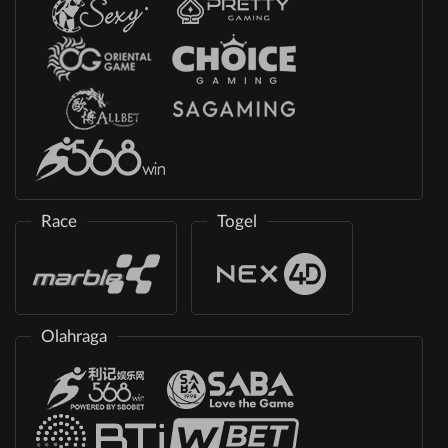
Race
Togel
Olahraga