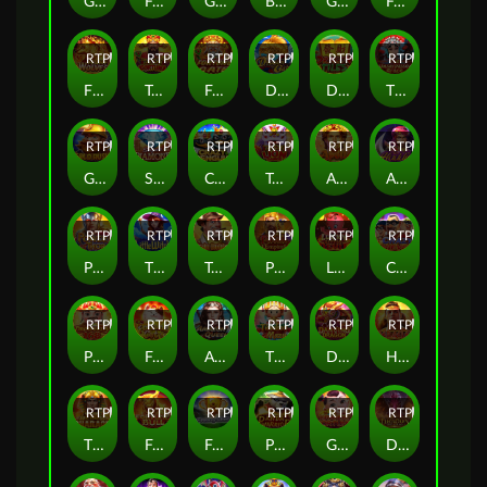
Golden Wuzetian
Fafafa
Great Wealth
Blossom of Fortune
God Of Fortune
Fortune Koi
RTP
93%
RTP
82%
RTP
85%
RTP
90%
RTP
RTP
Flame Wolves
Taichi Fortuna
Fortune Gate
Dragon Gate
Dragon Tiles
The Unsurpassed Grace
RTP
80%
RTP
RTP
RTP
86%
RTP
80%
RTP
95%
Gold Rush
Super Diamond
Crazy Penguin
Taichi Lion Dance
Apollo
Aladdin
RTP
95%
RTP
RTP
79%
RTP
86%
RTP
95%
RTP
Power Of Thor
The LIttle Witch
Train Robber
Persian Empire
Lucky Little Devil
Crazy Thieves
RTP
RTP
91%
RTP
95%
RTP
RTP
RTP
88%
Prosperity 168
Fortune Cat
Amazon Queen
Tianhou Mazu
Dancing Dragon
Heracles
RTP
RTP
81%
RTP
90%
RTP
81%
RTP
89%
RTP
94%
The Pharaoh
Fortune Bull
Frenzyshot
Panda Warrior
Grande Fortune
Dragon Treasure