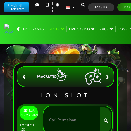
Main di
MASUK
DAF
Telegram
IDR
12,701,132,
HOT GAMES
SLOTS
LIVE CASINO
RACE
TOGEL
ION SLOT
SEMUA
PERMAINAN
TOP
SLOTS
20