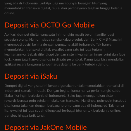
yang ada di Indonesia. LinkAja juga mempunyai beragam fitur yang
memudahkan transaksi digital, mulai dari pembayaran tagihan hingga belanja
online.
Deposit via OCTO Go Mobile
Aplikasi dompet digital yang satu ini mungkin masih belum familier bagi
sebagian orang. Namun, siapa sangka kalau produk dari Bank CIMB Niaga ini
menempati posisi kelima dengan pengguna aktif terbanyak. Tak hanya
memudahkan transaksi digital, e-wallet yang satu ini juga terjamin
keamanannya. Sebab dilengkapi dengan sistem keamanan finger print dan face
lock, kamu juga hanya bisa log in di satu perangkat. Kamu juga bisa mendaftar
aplikasi secara langsung tanpa harus datang ke bank terlebih dahulu.
Deposit via iSaku
Dompet digital yang satu ini kerap digunakan untuk memudahkan transaksi di
Indomaret semakin mudah. Dengan begitu, kamu hanya perlu mengisi saldo
iSaku jika ingin berbelanja di Indomaret. iSaku juga menggunakan sistem
rewards berupa poin setelah melakukan transaksi. Nantinya, poin-poin tersebut
bisa kamu tukarkan dengan berbagai promo yang ada di Indomaret. Tak hanya
itu, e-wallet ini juga sudah dilengkapi berbagai fitur untuk berbelanja online,
transfer, hingga tarik tunai.
Deposit via JakOne Mobile