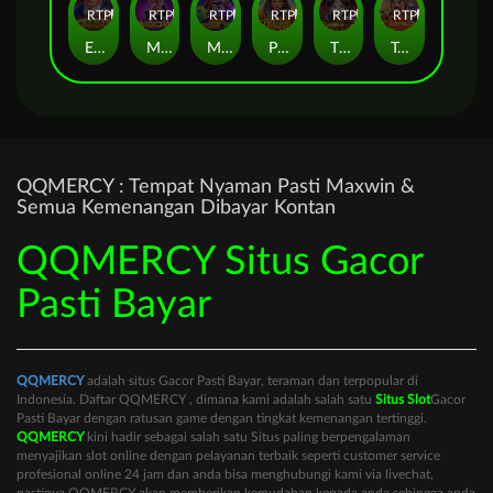
RTP
95%
RTP
89%
RTP
RTP
90%
RTP
RTP
91%
Estate Rich Man
Magician
Monster Pop
Pharaoh Treasures
The Beauties
Toy Soldiers
QQMERCY : Tempat Nyaman Pasti Maxwin &
Semua Kemenangan Dibayar Kontan
QQMERCY Situs Gacor
Pasti Bayar
QQMERCY
adalah situs Gacor Pasti Bayar, teraman dan terpopular di
Indonesia. Daftar QQMERCY , dimana kami adalah salah satu
Situs Slot
Gacor
Pasti Bayar dengan ratusan game dengan tingkat kemenangan tertinggi.
QQMERCY
kini hadir sebagai salah satu Situs paling berpengalaman
menyajikan slot online dengan pelayanan terbaik seperti customer service
profesional online 24 jam dan anda bisa menghubungi kami via livechat,
pastinya QQMERCY akan memberikan kemudahan kepada anda sehingga anda