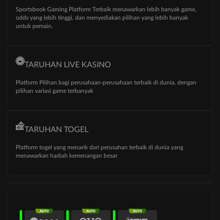
Sportsbook Gaming Platform Terbaik menawarkan lebih banyak game,
odds yang lebih tinggi, dan menyediakan pilihan yang lebih banyak
untuk pemain.
TARUHAN LIVE KASINO
Platform Pilihan bagi perusahaan-perusahaan terbaik di dunia, dengan
pilihan variasi game terbanyak
TARUHAN TOGEL
Platform togel yang menarik dari perusahan terbaik di dunia yang
menawarkan hadiah kemenangan besar