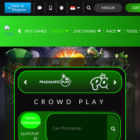
Main di
MASUK
DAF
Telegram
IDR
12,671,828,
HOT GAMES
SLOTS
LIVE CASINO
RACE
TOGEL
CROWD PLAY
SEMUA
PERMAINAN
SLOTS
TOP
20