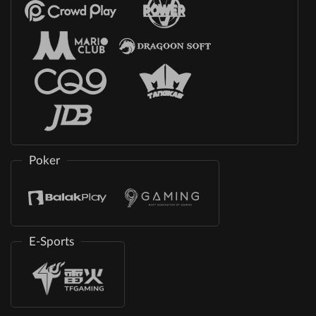
Poker
E-Sports