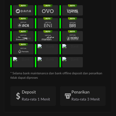
* Selama bank maintenance dan bank offline deposit dan penarikan
tidak dapat diproses
Deposit
Penarikan
Rata-rata 1 Menit
Rata-rata 3 Menit