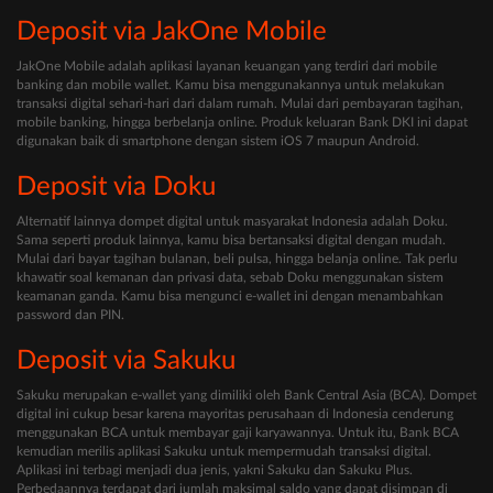
Deposit via JakOne Mobile
JakOne Mobile adalah aplikasi layanan keuangan yang terdiri dari mobile
banking dan mobile wallet. Kamu bisa menggunakannya untuk melakukan
transaksi digital sehari-hari dari dalam rumah. Mulai dari pembayaran tagihan,
mobile banking, hingga berbelanja online. Produk keluaran Bank DKI ini dapat
digunakan baik di smartphone dengan sistem iOS 7 maupun Android.
Deposit via Doku
Alternatif lainnya dompet digital untuk masyarakat Indonesia adalah Doku.
Sama seperti produk lainnya, kamu bisa bertansaksi digital dengan mudah.
Mulai dari bayar tagihan bulanan, beli pulsa, hingga belanja online. Tak perlu
khawatir soal kemanan dan privasi data, sebab Doku menggunakan sistem
keamanan ganda. Kamu bisa mengunci e-wallet ini dengan menambahkan
password dan PIN.
Deposit via Sakuku
Sakuku merupakan e-wallet yang dimiliki oleh Bank Central Asia (BCA). Dompet
digital ini cukup besar karena mayoritas perusahaan di Indonesia cenderung
menggunakan BCA untuk membayar gaji karyawannya. Untuk itu, Bank BCA
kemudian merilis aplikasi Sakuku untuk mempermudah transaksi digital.
Aplikasi ini terbagi menjadi dua jenis, yakni Sakuku dan Sakuku Plus.
Perbedaannya terdapat dari jumlah maksimal saldo yang dapat disimpan di