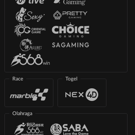
Race
Togel
Olahraga