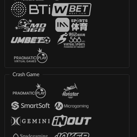
Crash Game