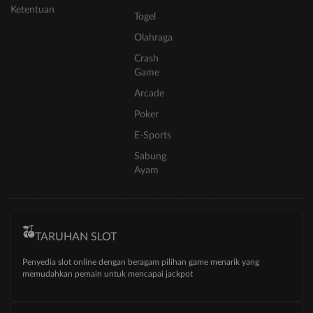
Ketentuan
Togel
Olahraga
Crash
Game
Arcade
Poker
E-Sports
Sabung
Ayam
TARUHAN SLOT
Penyedia slot online dengan beragam pilihan game menarik yang
memudahkan pemain untuk mencapai jackpot