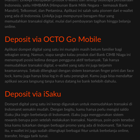
Indonesia, yaitu HIMBARA (Himpunan Bank Milik Negara – termasuk Bank
Mandiri), Telkomsel, dan Pertamina. Aplikasi ini salah satu pionerr dari e-wallet
yang ada di Indonesia. LinkAja juga mempunyai beragam fitur yang
memudahkan transaksi digital, mulai dari pembayaran tagihan hingga belanja
online.
Deposit via OCTO Go Mobile
Aplikasi dompet digital yang satu ini mungkin masih belum familier bagi
sebagian orang. Namun, siapa sangka kalau produk dari Bank CIMB Niaga ini
menempati posisi kelima dengan pengguna aktif terbanyak. Tak hanya
memudahkan transaksi digital, e-wallet yang satu ini juga terjamin
keamanannya. Sebab dilengkapi dengan sistem keamanan finger print dan face
lock, kamu juga hanya bisa log in di satu perangkat. Kamu juga bisa mendaftar
aplikasi secara langsung tanpa harus datang ke bank terlebih dahulu.
Deposit via iSaku
Dompet digital yang satu ini kerap digunakan untuk memudahkan transaksi di
Indomaret semakin mudah. Dengan begitu, kamu hanya perlu mengisi saldo
iSaku jika ingin berbelanja di Indomaret. iSaku juga menggunakan sistem
rewards berupa poin setelah melakukan transaksi. Nantinya, poin-poin tersebut
bisa kamu tukarkan dengan berbagai promo yang ada di Indomaret. Tak hanya
itu, e-wallet ini juga sudah dilengkapi berbagai fitur untuk berbelanja online,
transfer, hingga tarik tunai.