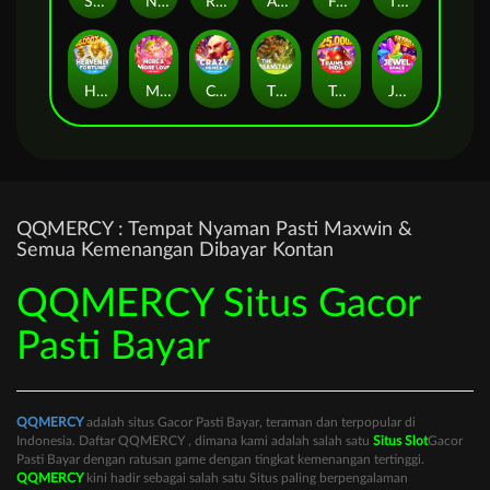
Spirit of Nine Tails
Nezha And The Dragon Emperor
Ragnar's Conquest
Amon Ra's Relic
Four Scholars
Three Kingdoms Slot
Heavenly Fortune
More & More Love
Crazy Miner
The Beanstalk
Trains of India
Jewel Space
QQMERCY : Tempat Nyaman Pasti Maxwin &
Semua Kemenangan Dibayar Kontan
QQMERCY Situs Gacor
Pasti Bayar
QQMERCY
adalah situs Gacor Pasti Bayar, teraman dan terpopular di
Indonesia. Daftar QQMERCY , dimana kami adalah salah satu
Situs Slot
Gacor
Pasti Bayar dengan ratusan game dengan tingkat kemenangan tertinggi.
QQMERCY
kini hadir sebagai salah satu Situs paling berpengalaman