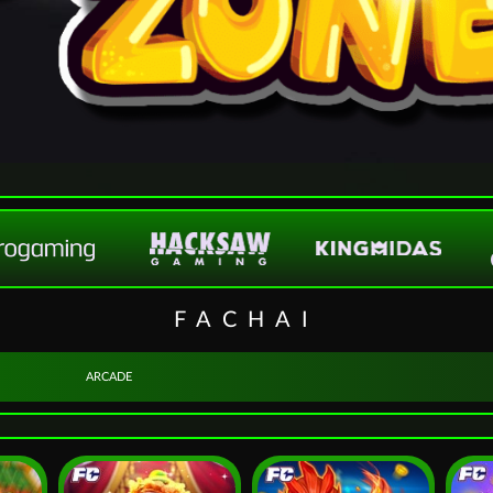
FACHAI
ARCADE