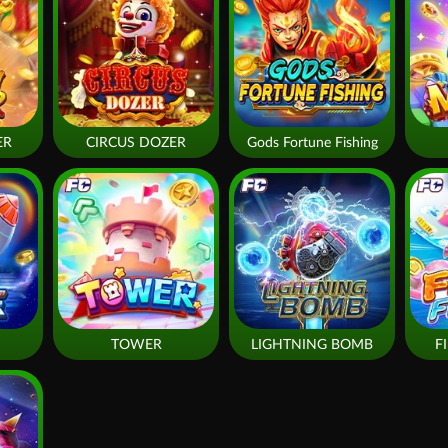
ER
CIRCUS DOZER
Gods Fortune Fishing
TOWER
LIGHTNING BOMB
F