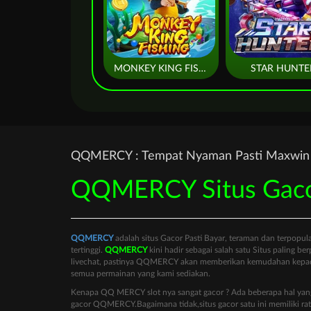
MONKEY KING FISHING
STAR HUNTE
QQMERCY : Tempat Nyaman Pasti Maxwin
QQMERCY Situs Gacor
QQMERCY
adalah situs Gacor Pasti Bayar, teraman dan terpopu
tertinggi.
QQMERCY
kini hadir sebagai salah satu Situs paling 
livechat, pastinya QQMERCY akan memberikan kemudahan kepada a
semua permainan yang kami sediakan.
Kenapa QQ MERCY slot nya sangat gacor ? Ada beberapa hal yan
gacor QQMERCY.Bagaimana tidak,situs gacor satu ini memiliki r