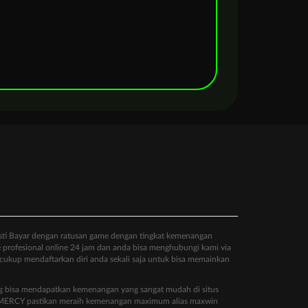
sti Bayar dengan ratusan game dengan tingkat kemenangan
ce profesional online 24 jam dan anda bisa menghubungi kami via
kup mendaftarkan diri anda sekali saja untuk bisa memainkan
ng bisa mendapatkan kemenangan yang sangat mudah di situs
e QQMERCY pastikan meraih kemenangan maximum alias maxwin