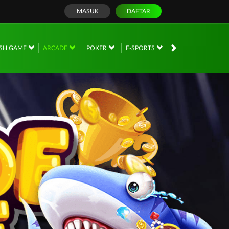
MASUK
DAFTAR
SH GAME
ARCADE
POKER
E-SPORTS
SABUNG AYAM