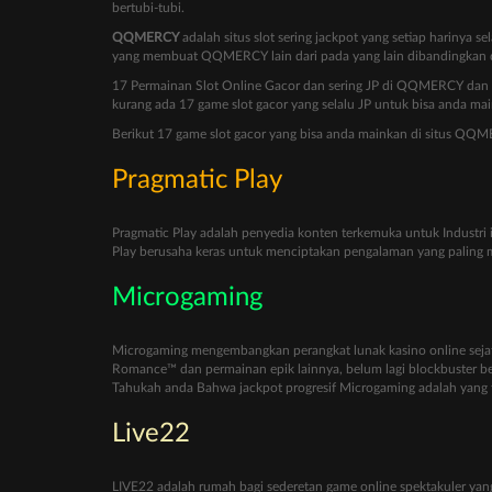
bertubi-tubi.
QQMERCY
adalah situs slot sering jackpot yang setiap harinya
yang membuat QQMERCY lain dari pada yang lain dibandingkan den
17 Permainan Slot Online Gacor dan sering JP di QQMERCY dan Pa
kurang ada 17 game slot gacor yang selalu JP untuk bisa anda 
Berikut 17 game slot gacor yang bisa anda mainkan di situs QQME
Pragmatic Play
Pragmatic Play adalah penyedia konten terkemuka untuk Industri i
Play berusaha keras untuk menciptakan pengalaman yang paling m
Microgaming
Microgaming mengembangkan perangkat lunak kasino online sejati
Romance™ dan permainan epik lainnya, belum lagi blockbuster be
Tahukah anda Bahwa jackpot progresif Microgaming adalah yang ter
Live22
LIVE22 adalah rumah bagi sederetan game online spektakuler yang