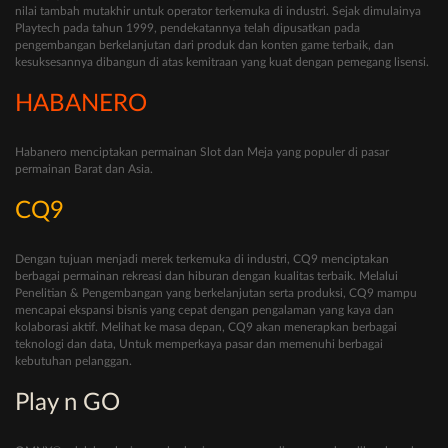
nilai tambah mutakhir untuk operator terkemuka di industri. Sejak dimulainya
Playtech pada tahun 1999, pendekatannya telah dipusatkan pada
pengembangan berkelanjutan dari produk dan konten game terbaik, dan
kesuksesannya dibangun di atas kemitraan yang kuat dengan pemegang lisensi.
HABANERO
Habanero menciptakan permainan Slot dan Meja yang populer di pasar
permainan Barat dan Asia.
CQ9
Dengan tujuan menjadi merek terkemuka di industri, CQ9 menciptakan
berbagai permainan rekreasi dan hiburan dengan kualitas terbaik. Melalui
Penelitian & Pengembangan yang berkelanjutan serta produksi, CQ9 mampu
mencapai ekspansi bisnis yang cepat dengan pengalaman yang kaya dan
kolaborasi aktif. Melihat ke masa depan, CQ9 akan menerapkan berbagai
teknologi dan data, Untuk memperkaya pasar dan memenuhi berbagai
kebutuhan pelanggan.
Play n GO