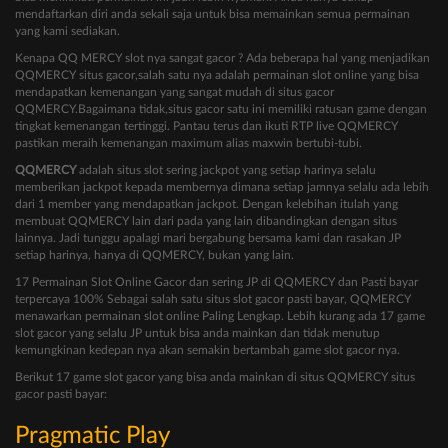
mendaftarkan diri anda sekali saja untuk bisa memainkan semua permainan
yang kami sediakan.
Kenapa QQ MERCY slot nya sangat gacor ? Ada beberapa hal yang menjadikan
QQMERCY situs gacor,salah satu nya adalah permainan slot online yang bisa
mendapatkan kemenangan yang sangat mudah di situs gacor
QQMERCY.Bagaimana tidak,situs gacor satu ini memiliki ratusan game dengan
tingkat kemenangan tertinggi. Pantau terus dan ikuti RTP live QQMERCY
pastikan meraih kemenangan maximum alias maxwin bertubi-tubi.
QQMERCY
adalah situs slot sering jackpot yang setiap harinya selalu
memberikan jackpot kepada membernya dimana setiap jamnya selalu ada lebih
dari 1 member yang mendapatkan jackpot. Dengan kelebihan itulah yang
membuat QQMERCY lain dari pada yang lain dibandingkan dengan situs
lainnya. Jadi tunggu apalagi mari bergabung bersama kami dan rasakan JP
setiap harinya, hanya di QQMERCY, bukan yang lain.
17 Permainan Slot Online Gacor dan sering JP di QQMERCY dan Pasti bayar
terpercaya 100% Sebagai salah satu situs slot gacor pasti bayar, QQMERCY
menawarkan permainan slot online Paling Lengkap. Lebih kurang ada 17 game
slot gacor yang selalu JP untuk bisa anda mainkan dan tidak menutup
kemungkinan kedepan nya akan semakin bertambah game slot gacor nya.
Berikut 17 game slot gacor yang bisa anda mainkan di situs QQMERCY situs
gacor pasti bayar:
Pragmatic Play