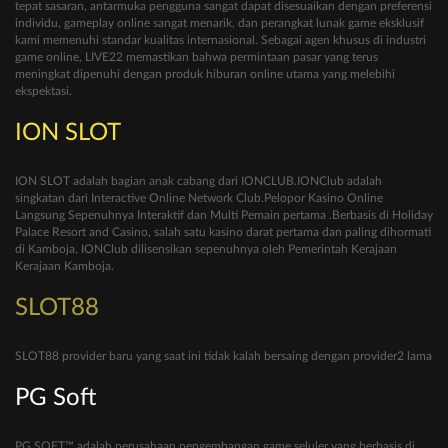
tepat sasaran, antarmuka pengguna sangat dapat disesuaikan dengan preferensi
individu, gameplay online sangat menarik, dan perangkat lunak game eksklusif
kami memenuhi standar kualitas internasional. Sebagai agen khusus di industri
game online, LIVE22 memastikan bahwa permintaan pasar yang terus
meningkat dipenuhi dengan produk hiburan online utama yang melebihi
ekspektasi.
ION SLOT
ION SLOT adalah bagian anak cabang dari IONCLUB.IONClub adalah
singkatan dari Interactive Online Network Club.Pelopor Kasino Online
Langsung Sepenuhnya Interaktif dan Multi Pemain pertama .Berbasis di Holiday
Palace Resort and Casino, salah satu kasino darat pertama dan paling dihormati
di Kamboja, IONClub dilisensikan sepenuhnya oleh Pemerintah Kerajaan
Kerajaan Kamboja.
SLOT88
SLOT88 provider baru yang saat ini tidak kalah bersaing dengan provider2 lama
PG Soft
PG SOFT™ adalah perusahaan pengembangan game seluler yang berbasis di