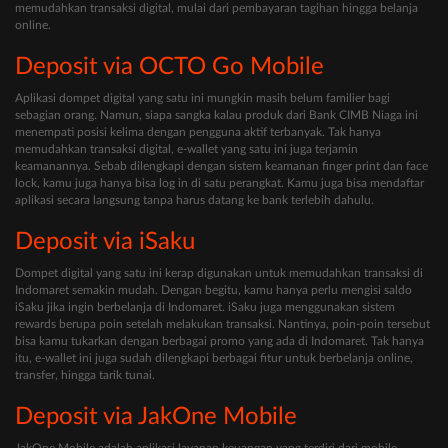
memudahkan transaksi digital, mulai dari pembayaran tagihan hingga belanja
online.
Deposit via OCTO Go Mobile
Aplikasi dompet digital yang satu ini mungkin masih belum familier bagi
sebagian orang. Namun, siapa sangka kalau produk dari Bank CIMB Niaga ini
menempati posisi kelima dengan pengguna aktif terbanyak. Tak hanya
memudahkan transaksi digital, e-wallet yang satu ini juga terjamin
keamanannya. Sebab dilengkapi dengan sistem keamanan finger print dan face
lock, kamu juga hanya bisa log in di satu perangkat. Kamu juga bisa mendaftar
aplikasi secara langsung tanpa harus datang ke bank terlebih dahulu.
Deposit via iSaku
Dompet digital yang satu ini kerap digunakan untuk memudahkan transaksi di
Indomaret semakin mudah. Dengan begitu, kamu hanya perlu mengisi saldo
iSaku jika ingin berbelanja di Indomaret. iSaku juga menggunakan sistem
rewards berupa poin setelah melakukan transaksi. Nantinya, poin-poin tersebut
bisa kamu tukarkan dengan berbagai promo yang ada di Indomaret. Tak hanya
itu, e-wallet ini juga sudah dilengkapi berbagai fitur untuk berbelanja online,
transfer, hingga tarik tunai.
Deposit via JakOne Mobile
JakOne Mobile adalah aplikasi layanan keuangan yang terdiri dari mobile