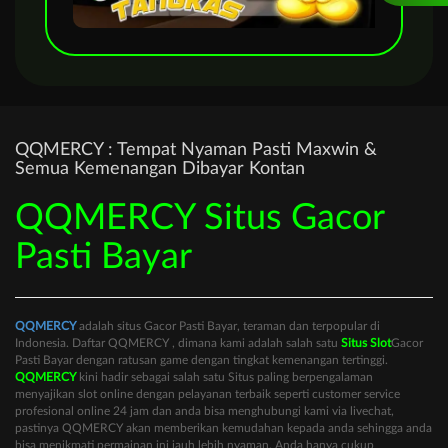
QQMERCY : Tempat Nyaman Pasti Maxwin &
Semua Kemenangan Dibayar Kontan
QQMERCY Situs Gacor
Pasti Bayar
QQMERCY
adalah situs Gacor Pasti Bayar, teraman dan terpopular di
Indonesia. Daftar QQMERCY , dimana kami adalah salah satu
Situs Slot
Gacor
Pasti Bayar dengan ratusan game dengan tingkat kemenangan tertinggi.
QQMERCY
kini hadir sebagai salah satu Situs paling berpengalaman
menyajikan slot online dengan pelayanan terbaik seperti customer service
profesional online 24 jam dan anda bisa menghubungi kami via livechat,
pastinya QQMERCY akan memberikan kemudahan kepada anda sehingga anda
bisa menikmati permainan ini jauh lebih nyaman. Anda hanya cukup