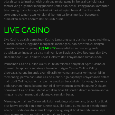
adalah yang terinspirasi oleh olahraga nyata, game ini berasal dari olahraga
fantasi yang digambar menggunakan kertas dan pensil. Penggunaan komputer
telah mengubah olahraga fantasi ini dari sebagian besar dimainkan oleh
sekelompok teman atau kenalan di komunitas lokal menjadi berpotensi
dimainkan secara anonim dari seluruh dunia.
LIVE CASINO
Live Casino adalah permainan Kasino Langsung yang dialirkan secara real-time,
di mana dealer sungguhan mengacak, menangani, dan berinteraksi dengan
pemain Kasino Langsung.
QQ MERCY
menyediakan semua yang anda
butuhkan sehingga anda bisa mainkan Live Blackjack, Live Roulette, dan Live
Baccarat dan Live Ultimate Texas Hold'em dari kenyamanan rumah Anda.
Permainan Casino Online waktu ini telah tersedia banyak di Agen Casino di
internet. tetapi anda sebaiknya bermain di Agen Casino Online Paling
dipercaya, karena itu anda akan dikasih kenyamanan serta keringanan bikin
memenangi permainan Situs Casino Online. dgn dapatnya kenyamanan dalam
main Judi Online, kamu mampu meramalkan berapakah nilai yang bisa keluar
pada taruhan hingga kesempatan nilai kemenangan semakin agung Di dalam
permainan Casino kamu dapat kerjakan tidak tik sendiri dalam memainkannya,
hingga itu akan membuat peluang yg semakin besar.
Memang permainan Casino ada kalah serta juga ada menang, tetapi kita tidak
bisa hanya pasrah dgn peruntungan saja, jika kamu cuma dapat pasrah tanpa
ada perlu serta doa itu semua komponen yg sangat tidak lumrah. maka saya
akan menerangkan sedikit dari permainan Baccarat.