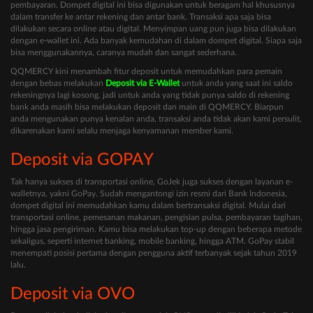
pembayaran. Dompet digital ini bisa digunakan untuk beragam hal khususnya
dalam transfer ke antar rekening dan antar bank. Transaksi apa saja bisa
dilakukan secara online atau digital. Menyimpan uang pun juga bisa dilakukan
dengan e-wallet ini. Ada banyak kemudahan di dalam dompet digital. Siapa saja
bisa menggunakannya, caranya mudah dan sangat sederhana.
QQMERCY kini menambah fitur deposit untuk memudahkan para pemain
dengan bebas melakukan
Deposit via E-Wallet
untuk anda yang saat ini saldo
rekeningnya lagi kosong. jadi untuk anda yang tidak punya saldo di rekening
bank anda masih bisa melakukan deposit dan main di QQMERCY. Biarpun
anda mengunakan punya kenalan anda, transaksi anda tidak akan kami persulit,
dikarenakan kami selalu menjaga kenyamanan member kami.
Deposit via GOPAY
Tak hanya sukses di transportasi online, GoJek juga sukses dengan layanan e-
walletnya, yakni GoPay. Sudah mengantongi izin resmi dari Bank Indonesia,
dompet digital ini memudahkan kamu dalam bertransaksi digital. Mulai dari
transportasi online, pemesanan makanan, pengisian pulsa, pembayaran tagihan,
hingga jasa pengiriman. Kamu bisa melakukan top-up dengan beberapa metode
sekaligus, seperti internet banking, mobile banking, hingga ATM. GoPay stabil
menempati posisi pertama dengan pengguna aktif terbanyak sejak tahun 2019
lalu.
Deposit via OVO