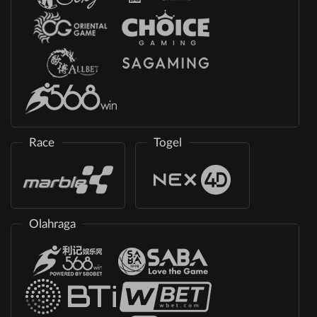
Race
Togel
Olahraga