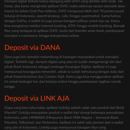
Dompet digital terbaik kedua dipegang oleh OVO yang dimiliki oleh Grab. Tak
heran, jika kamu menginstal aplikasi OVO, maka saldonya secara otomatis akan
masuk ke dalam Grab Pay milikmu. OVO menguasai lebih dari 70 persen pusat
belanja di Indonesia, seperti bioskop, cafe, hingga supermarket. Sama halnya
dengan GoPay, e-wallet ini juga punya beragam pilihan untuk top-up. Kamu
bisa mengisinya melalui internet banking, ATM, hingga mobile banking. Banyak
fitur yang terdapat di aplikasi OVO, mulai dari transfer antar bank, pembayaran
transaksi e-commerce, hingga transportasi online.
Deposit via DANA
Dana juga kini semakin melambung di kalangan masyarakat untuk transaksi
digital. Terlebih lagi, dompet digital yang satu ini sudah mengantongi izin dari
pihak Bank Indonesia sebagai Lembaga Keuangan Digital. Aplikasi ini juga
mempunyai keunggulan tersendiri, sebab ia sudah terhubung dengan data dari
pihak Kependudukan dan Catatan Sipil. Kamu juga bisa menggunakan aplikasi
ini untuk berbagai hal, dari belanja online hingga pembayaran tagihan rumah
tangga.
Deposit via LINK AJA
Siapa yang baru tahu kalau aplikasi LinkAja adalah salah satu produk dari Bank
Mandiri? LinkAja merupakan produk e-wallet dari sinergi beberapa perusahaan
Indonesia, yaitu HIMBARA (Himpunan Bank Milik Negara – termasuk Bank
Mandiri), Telkomsel, dan Pertamina. Aplikasi ini salah satu pionerr dari e-wallet
yang ada di Indonesia. LinkAja juga mempunyai beragam fitur yang