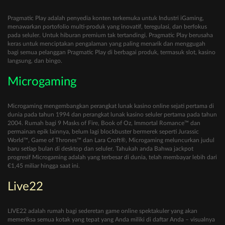
Pragmatic Play adalah penyedia konten terkemuka untuk Industri iGaming,
menawarkan portofolio multi-produk yang inovatif, teregulasi, dan berfokus
pada seluler. Untuk hiburan premium tak tertandingi. Pragmatic Play berusaha
keras untuk menciptakan pengalaman yang paling menarik dan menggugah
bagi semua pelanggan Pragmatic Play di berbagai produk, termasuk slot, kasino
langsung, dan bingo.
Microgaming
Microgaming mengembangkan perangkat lunak kasino online sejati pertama di
dunia pada tahun 1994 dan perangkat lunak kasino seluler pertama pada tahun
2004. Rumah bagi 9 Masks of Fire, Book of Oz, Immortal Romance™ dan
permainan epik lainnya, belum lagi blockbuster bermerek seperti Jurassic
World™, Game of Thrones™ dan Lara Croft®, Microgaming meluncurkan judul
baru setiap bulan di desktop dan seluler. Tahukah anda Bahwa jackpot
progresif Microgaming adalah yang terbesar di dunia, telah membayar lebih dari
€1,45 miliar hingga saat ini.
Live22
LIVE22 adalah rumah bagi sederetan game online spektakuler yang akan
memeriksa semua kotak yang tepat yang Anda miliki di daftar Anda – visualnya