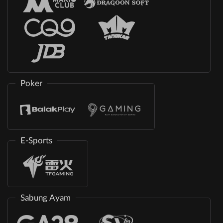
Poker
E-Sports
Sabung Ayam