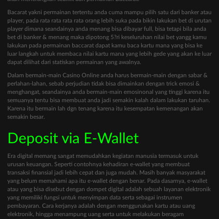
Bacarat yakni permainan tertentu anda cuma mampu pilih satu dari banker atau
player, pada rata rata rata rata orang lebih suka pada bikin lakukan bet di urutan
player dimana seandainya anda menang bisa dibayar full, bisa tetapi bila anda
bet di banker & menang maka dipotong 5?ri keseluruhan nilai bet yangg kamu
lakukan pada permainan baccarat dapat kamu baca kartu mana yang bisa ke
luar langkah untuk membaca nilai kartu mana yang lebih gede yang akan ke luar
dapat dilihat dari statiskan permainan yang awalnya.
Dalam bermain-main Casino Online anda harus bermain-main dengan sabar &
perlahan-lahan, sebab perjudian tidak bisa dimainkan dengan trick emosi &
menghangat, seandainya anda bermain-main emosinonal yang tinggi karena itu
semuanya tentu bisa membuat anda jadi semakin kalah dalam lakukan taruhan.
Karena itu bermain lah dgn tenang karena itu kesempatan kemenangan akan
semakin besar.
Deposit via E-Wallet
Era digital memang sangat memudahkan kegiatan manusia termasuk untuk
urusan keuangan. Seperti contohnya kehadiran e-wallet yang membuat
transaksi finansial jadi lebih cepat dan juga mudah. Masih banyak masyarakat
yang belum memahami apa itu e-wallet dengan benar. Pada dasarnya, e-wallet
atau yang bisa disebut dengan dompet digital adalah sebuah layanan elektronik
yang memiliki fungsi untuk menyimpan data serta sebagai instrumen
pembayaran. Cara kerjanya adalah dengan menggunakan kartu atau uang
elektronik, hingga menampung uang serta untuk melakukan beragam