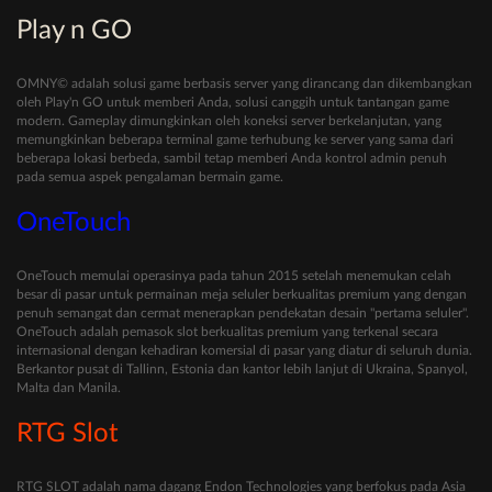
Play n GO
OMNY© adalah solusi game berbasis server yang dirancang dan dikembangkan
oleh Play'n GO untuk memberi Anda, solusi canggih untuk tantangan game
modern. Gameplay dimungkinkan oleh koneksi server berkelanjutan, yang
memungkinkan beberapa terminal game terhubung ke server yang sama dari
beberapa lokasi berbeda, sambil tetap memberi Anda kontrol admin penuh
pada semua aspek pengalaman bermain game.
OneTouch
OneTouch memulai operasinya pada tahun 2015 setelah menemukan celah
besar di pasar untuk permainan meja seluler berkualitas premium yang dengan
penuh semangat dan cermat menerapkan pendekatan desain "pertama seluler".
OneTouch adalah pemasok slot berkualitas premium yang terkenal secara
internasional dengan kehadiran komersial di pasar yang diatur di seluruh dunia.
Berkantor pusat di Tallinn, Estonia dan kantor lebih lanjut di Ukraina, Spanyol,
Malta dan Manila.
RTG Slot
RTG SLOT adalah nama dagang Endon Technologies yang berfokus pada Asia