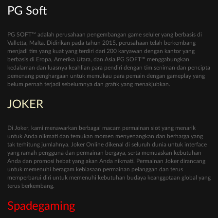
PG Soft
PG SOFT™ adalah perusahaan pengembangan game seluler yang berbasis di
Valletta, Malta. Didirikan pada tahun 2015, perusahaan telah berkembang
menjadi tim yang kuat yang terdiri dari 200 karyawan dengan kantor yang
berbasis di Eropa, Amerika Utara, dan Asia.PG SOFT™ menggabungkan
kedalaman dan luasnya keahlian para pendiri dengan tim seniman dan pencipta
pemenang penghargaan untuk memukau para pemain dengan gameplay yang
belum pernah terjadi sebelumnya dan grafik yang menakjubkan.
JOKER
Di Joker, kami menawarkan berbagai macam permainan slot yang menarik
untuk Anda nikmati dan temukan momen menyenangkan dan berharga yang
tak terhitung jumlahnya. Joker Online dikenal di seluruh dunia untuk interface
yang ramah pengguna dan permainan bergaya, serta memuaskan kebutuhan
Anda dan promosi hebat yang akan Anda nikmati. Permainan Joker dirancang
untuk memenuhi beragam kebiasaan permainan pelanggan dan terus
memperbarui diri untuk memenuhi kebutuhan budaya keanggotaan global yang
terus berkembang.
Spadegaming