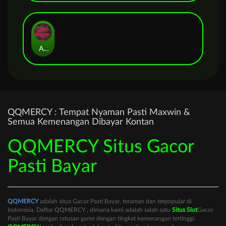
Aviator
QQMERCY : Tempat Nyaman Pasti Maxwin &
Semua Kemenangan Dibayar Kontan
QQMERCY Situs Gacor
Pasti Bayar
QQMERCY
adalah situs Gacor Pasti Bayar, teraman dan terpopular di
Indonesia. Daftar QQMERCY , dimana kami adalah salah satu
Situs Slot
Gacor
Pasti Bayar dengan ratusan game dengan tingkat kemenangan tertinggi.