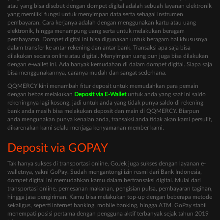
atau yang bisa disebut dengan dompet digital adalah sebuah layanan elektronik
yang memiliki fungsi untuk menyimpan data serta sebagai instrumen
pembayaran. Cara kerjanya adalah dengan menggunakan kartu atau uang
elektronik, hingga menampung uang serta untuk melakukan beragam
pembayaran. Dompet digital ini bisa digunakan untuk beragam hal khususnya
dalam transfer ke antar rekening dan antar bank. Transaksi apa saja bisa
dilakukan secara online atau digital. Menyimpan uang pun juga bisa dilakukan
dengan e-wallet ini. Ada banyak kemudahan di dalam dompet digital. Siapa saja
bisa menggunakannya, caranya mudah dan sangat sederhana.
QQMERCY kini menambah fitur deposit untuk memudahkan para pemain
dengan bebas melakukan
Deposit via E-Wallet
untuk anda yang saat ini saldo
rekeningnya lagi kosong. jadi untuk anda yang tidak punya saldo di rekening
bank anda masih bisa melakukan deposit dan main di QQMERCY. Biarpun
anda mengunakan punya kenalan anda, transaksi anda tidak akan kami persulit,
dikarenakan kami selalu menjaga kenyamanan member kami.
Deposit via GOPAY
Tak hanya sukses di transportasi online, GoJek juga sukses dengan layanan e-
walletnya, yakni GoPay. Sudah mengantongi izin resmi dari Bank Indonesia,
dompet digital ini memudahkan kamu dalam bertransaksi digital. Mulai dari
transportasi online, pemesanan makanan, pengisian pulsa, pembayaran tagihan,
hingga jasa pengiriman. Kamu bisa melakukan top-up dengan beberapa metode
sekaligus, seperti internet banking, mobile banking, hingga ATM. GoPay stabil
menempati posisi pertama dengan pengguna aktif terbanyak sejak tahun 2019