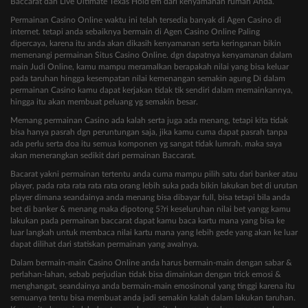
Baccarat dan Live Ultimate Texas Hold'em dari kenyamanan rumah Anda.
Permainan Casino Online waktu ini telah tersedia banyak di Agen Casino di
internet. tetapi anda sebaiknya bermain di Agen Casino Online Paling
dipercaya, karena itu anda akan dikasih kenyamanan serta keringanan bikin
memenangi permainan Situs Casino Online. dgn dapatnya kenyamanan dalam
main Judi Online, kamu mampu meramalkan berapakah nilai yang bisa keluar
pada taruhan hingga kesempatan nilai kemenangan semakin agung Di dalam
permainan Casino kamu dapat kerjakan tidak tik sendiri dalam memainkannya,
hingga itu akan membuat peluang yg semakin besar.
Memang permainan Casino ada kalah serta juga ada menang, tetapi kita tidak
bisa hanya pasrah dgn peruntungan saja, jika kamu cuma dapat pasrah tanpa
ada perlu serta doa itu semua komponen yg sangat tidak lumrah. maka saya
akan menerangkan sedikit dari permainan Baccarat.
Bacarat yakni permainan tertentu anda cuma mampu pilih satu dari banker atau
player, pada rata rata rata rata orang lebih suka pada bikin lakukan bet di urutan
player dimana seandainya anda menang bisa dibayar full, bisa tetapi bila anda
bet di banker & menang maka dipotong 5?ri keseluruhan nilai bet yangg kamu
lakukan pada permainan baccarat dapat kamu baca kartu mana yang bisa ke
luar langkah untuk membaca nilai kartu mana yang lebih gede yang akan ke luar
dapat dilihat dari statiskan permainan yang awalnya.
Dalam bermain-main Casino Online anda harus bermain-main dengan sabar &
perlahan-lahan, sebab perjudian tidak bisa dimainkan dengan trick emosi &
menghangat, seandainya anda bermain-main emosinonal yang tinggi karena itu
semuanya tentu bisa membuat anda jadi semakin kalah dalam lakukan taruhan.