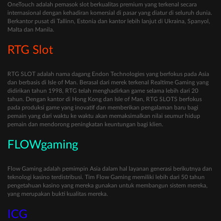
OneTouch adalah pemasok slot berkualitas premium yang terkenal secara
internasional dengan kehadiran komersial di pasar yang diatur di seluruh dunia.
Berkantor pusat di Tallinn, Estonia dan kantor lebih lanjut di Ukraina, Spanyol,
Malta dan Manila.
RTG Slot
RTG SLOT adalah nama dagang Endon Technologies yang berfokus pada Asia
dan berbasis di Isle of Man. Berasal dari merek terkenal Realtime Gaming yang
didirikan tahun 1998, RTG telah menghadirkan game selama lebih dari 20
tahun. Dengan kantor di Hong Kong dan Isle of Man, RTG SLOTS berfokus
pada produksi game yang inovatif dan memberikan pengalaman baru bagi
pemain yang dari waktu ke waktu akan memaksimalkan nilai seumur hidup
pemain dan mendorong peningkatan keuntungan bagi klien.
FLOWgaming
Flow Gaming adalah pemimpin Asia dalam hal layanan generasi berikutnya dan
teknologi kasino terdistribusi. Tim Flow Gaming memiliki lebih dari 50 tahun
pengetahuan kasino yang mereka gunakan untuk membangun sistem mereka,
yang merupakan bukti kualitas mereka.
ICG