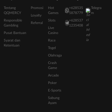
Tentang
Promosi
Hot
+628535
Telegra
QQMERCY
Games
5878779
m
Loyalty
Responsible
Slots
+628537
Referral
Gambling
1235408
Live
Pusat Bantuan
Casino
Syarat dan
Race
Ketentuan
Togel
Olahraga
Crash
Game
Arcade
Poker
E-Sports
Sabung
Ayam