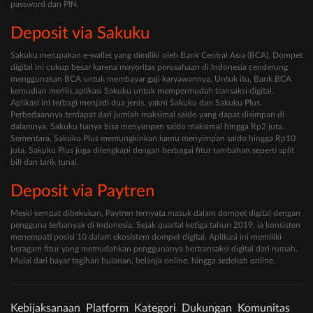
password dan PIN.
Deposit via Sakuku
Sakuku merupakan e-wallet yang dimiliki oleh Bank Central Asia (BCA). Dompet
digital ini cukup besar karena mayoritas perusahaan di Indonesia cenderung
menggunakan BCA untuk membayar gaji karyawannya. Untuk itu, Bank BCA
kemudian merilis aplikasi Sakuku untuk mempermudah transaksi digital.
Aplikasi ini terbagi menjadi dua jenis, yakni Sakuku dan Sakuku Plus.
Perbedaannya terdapat dari jumlah maksimal saldo yang dapat disimpan di
dalamnya. Sakuku hanya bisa menyimpan saldo maksimal hingga Rp2 juta.
Sementara, Sakuku Plus memungkinkan kamu menyimpan saldo hingga Rp10
juta. Sakuku Plus juga dilengkapi dengan berbagai fitur tambahan seperti split
bill dan tarik tunai.
Deposit via Paytren
Meski sempat dibekukan, Paytren ternyata masuk dalam dompet digital dengan
pengguna terbanyak di Indonesia. Sejak quartal ketiga tahun 2019, ia konsisten
menempati posisi 10 dalam ekosistem dompet digital. Aplikasi ini memiliki
beragam fitur yang memudahkan penggunanya bertransaksi digital dari rumah.
Mulai dari bayar tagihan bulanan, belanja online, hingga sedekah online.
Kebijaksanaan
Platform
Kategori
Dukungan
Komunitas