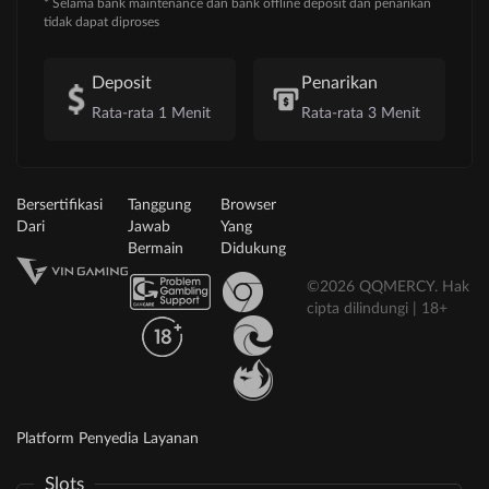
* Selama bank maintenance dan bank offline deposit dan penarikan
tidak dapat diproses
Deposit
Penarikan
Rata-rata 1 Menit
Rata-rata 3 Menit
Bersertifikasi
Tanggung
Browser
Dari
Jawab
Yang
Bermain
Didukung
©2026 QQMERCY. Hak
cipta dilindungi | 18+
Platform Penyedia Layanan
Slots