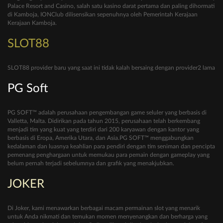
Palace Resort and Casino, salah satu kasino darat pertama dan paling dihormati
di Kamboja, IONClub dilisensikan sepenuhnya oleh Pemerintah Kerajaan
Kerajaan Kamboja.
SLOT88
SLOT88 provider baru yang saat ini tidak kalah bersaing dengan provider2 lama
PG Soft
PG SOFT™ adalah perusahaan pengembangan game seluler yang berbasis di
Valletta, Malta. Didirikan pada tahun 2015, perusahaan telah berkembang
menjadi tim yang kuat yang terdiri dari 200 karyawan dengan kantor yang
berbasis di Eropa, Amerika Utara, dan Asia.PG SOFT™ menggabungkan
kedalaman dan luasnya keahlian para pendiri dengan tim seniman dan pencipta
pemenang penghargaan untuk memukau para pemain dengan gameplay yang
belum pernah terjadi sebelumnya dan grafik yang menakjubkan.
JOKER
Di Joker, kami menawarkan berbagai macam permainan slot yang menarik
untuk Anda nikmati dan temukan momen menyenangkan dan berharga yang