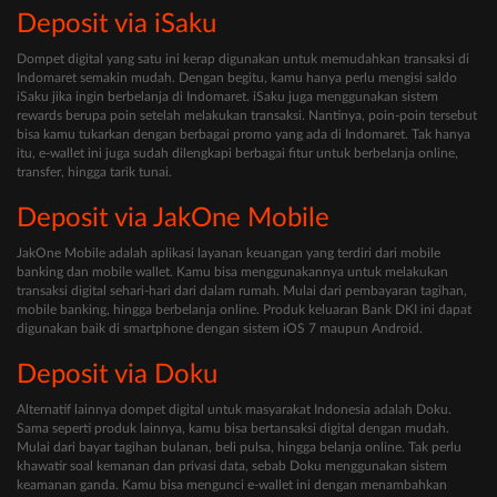
Deposit via iSaku
Dompet digital yang satu ini kerap digunakan untuk memudahkan transaksi di
Indomaret semakin mudah. Dengan begitu, kamu hanya perlu mengisi saldo
iSaku jika ingin berbelanja di Indomaret. iSaku juga menggunakan sistem
rewards berupa poin setelah melakukan transaksi. Nantinya, poin-poin tersebut
bisa kamu tukarkan dengan berbagai promo yang ada di Indomaret. Tak hanya
itu, e-wallet ini juga sudah dilengkapi berbagai fitur untuk berbelanja online,
transfer, hingga tarik tunai.
Deposit via JakOne Mobile
JakOne Mobile adalah aplikasi layanan keuangan yang terdiri dari mobile
banking dan mobile wallet. Kamu bisa menggunakannya untuk melakukan
transaksi digital sehari-hari dari dalam rumah. Mulai dari pembayaran tagihan,
mobile banking, hingga berbelanja online. Produk keluaran Bank DKI ini dapat
digunakan baik di smartphone dengan sistem iOS 7 maupun Android.
Deposit via Doku
Alternatif lainnya dompet digital untuk masyarakat Indonesia adalah Doku.
Sama seperti produk lainnya, kamu bisa bertansaksi digital dengan mudah.
Mulai dari bayar tagihan bulanan, beli pulsa, hingga belanja online. Tak perlu
khawatir soal kemanan dan privasi data, sebab Doku menggunakan sistem
keamanan ganda. Kamu bisa mengunci e-wallet ini dengan menambahkan