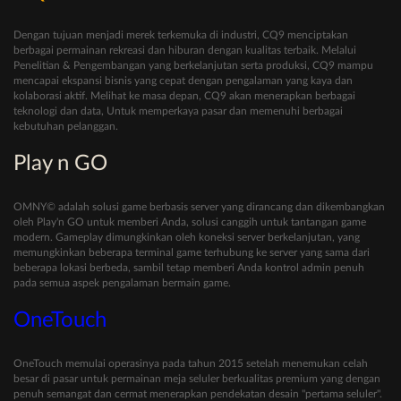
Dengan tujuan menjadi merek terkemuka di industri, CQ9 menciptakan
berbagai permainan rekreasi dan hiburan dengan kualitas terbaik. Melalui
Penelitian & Pengembangan yang berkelanjutan serta produksi, CQ9 mampu
mencapai ekspansi bisnis yang cepat dengan pengalaman yang kaya dan
kolaborasi aktif. Melihat ke masa depan, CQ9 akan menerapkan berbagai
teknologi dan data, Untuk memperkaya pasar dan memenuhi berbagai
kebutuhan pelanggan.
Play n GO
OMNY© adalah solusi game berbasis server yang dirancang dan dikembangkan
oleh Play'n GO untuk memberi Anda, solusi canggih untuk tantangan game
modern. Gameplay dimungkinkan oleh koneksi server berkelanjutan, yang
memungkinkan beberapa terminal game terhubung ke server yang sama dari
beberapa lokasi berbeda, sambil tetap memberi Anda kontrol admin penuh
pada semua aspek pengalaman bermain game.
OneTouch
OneTouch memulai operasinya pada tahun 2015 setelah menemukan celah
besar di pasar untuk permainan meja seluler berkualitas premium yang dengan
penuh semangat dan cermat menerapkan pendekatan desain "pertama seluler".