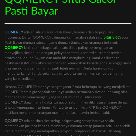
Pasti Bayar
QQMERCY
adalah situs Gacor Pasti Bayar, teraman dan terpopular di
Indonesia. Daftar QQMERCY , dimana kami adalah salah satu
Situs Slot
Gacor
Pasti Bayar dengan ratusan game dengan tingkat kemenangan tertinggi.
QQMERCY
kini hadir sebagai salah satu Situs paling berpengalaman
menyajikan slot online dengan pelayanan terbaik seperti customer service
profesional online 24 jam dan anda bisa menghubungi kami via livechat,
pastinya QQMERCY akan memberikan kemudahan kepada anda sehingga anda
bisa menikmati permainan ini jauh lebih nyaman. Anda hanya cukup
mendaftarkan diri anda sekali saja untuk bisa memainkan semua permainan
yang kami sediakan.
Kenapa QQ MERCY slot nya sangat gacor ? Ada beberapa hal yang menjadikan
QQMERCY situs gacor,salah satu nya adalah permainan slot online yang bisa
mendapatkan kemenangan yang sangat mudah di situs gacor
QQMERCY.Bagaimana tidak,situs gacor satu ini memiliki ratusan game dengan
tingkat kemenangan tertinggi. Pantau terus dan ikuti RTP live QQMERCY
pastikan meraih kemenangan maximum alias maxwin bertubi-tubi.
QQMERCY
adalah situs slot sering jackpot yang setiap harinya selalu
memberikan jackpot kepada membernya dimana setiap jamnya selalu ada lebih
dari 1 member yang mendapatkan jackpot. Dengan kelebihan itulah yang