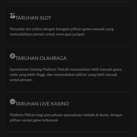
TARUHAN SLOT
Penyedia slot online dengan beragam pilihan game menarik yang
memudahkan pemain untuk mencapai jackpot
TARUHAN OLAHRAGA
Sportsbook Gaming Platform Terbaik menawarkan lebih banyak game,
odds yang lebih tinggi, dan menyediakan pilihan yang lebih banyak
untuk pemain.
TARUHAN LIVE KASINO
Platform Pilihan bagi perusahaan-perusahaan terbaik di dunia, dengan
pilihan variasi game terbanyak