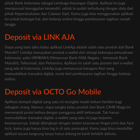
pihak Bank Indonesia sebagai Lembaga Keuangan Digital. Aplikasi ini juga
mempunyai keunggulan tersendiri, sebab ia sudah terhubung dengan data dari
pihak Kependudukan dan Catatan Sipil. Kamu juga bisa menggunakan aplikasi
ini untuk berbagai hal, dari belanja online hingga pembayaran tagihan rumah
tangga.
Deposit via LINK AJA
Siapa yang baru tahu kalau aplikasi LinkAja adalah salah satu produk dari Bank
Mandiri? LinkAja merupakan produk e-wallet dari sinergi beberapa perusahaan
Indonesia, yaitu HIMBARA (Himpunan Bank Milik Negara – termasuk Bank
Mandiri), Telkomsel, dan Pertamina. Aplikasi ini salah satu pionerr dari e-wallet
yang ada di Indonesia. LinkAja juga mempunyai beragam fitur yang
memudahkan transaksi digital, mulai dari pembayaran tagihan hingga belanja
online.
Deposit via OCTO Go Mobile
Aplikasi dompet digital yang satu ini mungkin masih belum familier bagi
sebagian orang. Namun, siapa sangka kalau produk dari Bank CIMB Niaga ini
menempati posisi kelima dengan pengguna aktif terbanyak. Tak hanya
memudahkan transaksi digital, e-wallet yang satu ini juga terjamin
keamanannya. Sebab dilengkapi dengan sistem keamanan finger print dan face
lock, kamu juga hanya bisa log in di satu perangkat. Kamu juga bisa mendaftar
aplikasi secara langsung tanpa harus datang ke bank terlebih dahulu.