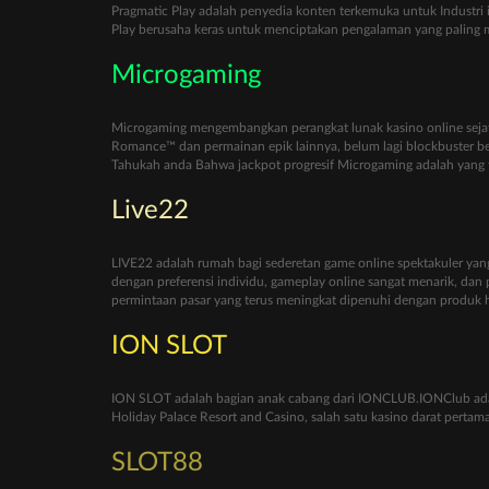
Pragmatic Play adalah penyedia konten terkemuka untuk Industri i
Play berusaha keras untuk menciptakan pengalaman yang paling m
Microgaming
Microgaming mengembangkan perangkat lunak kasino online sejati
Romance™ dan permainan epik lainnya, belum lagi blockbuster be
Tahukah anda Bahwa jackpot progresif Microgaming adalah yang ter
Live22
LIVE22 adalah rumah bagi sederetan game online spektakuler yang
dengan preferensi individu, gameplay online sangat menarik, dan
permintaan pasar yang terus meningkat dipenuhi dengan produk h
ION SLOT
ION SLOT adalah bagian anak cabang dari IONCLUB.IONClub adalah
Holiday Palace Resort and Casino, salah satu kasino darat perta
SLOT88