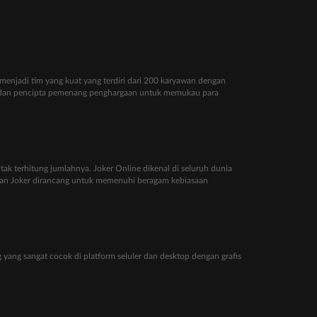
enjadi tim yang kuat yang terdiri dari 200 karyawan dengan
an dan pencipta pemenang penghargaan untuk memukau para
 terhitung jumlahnya. Joker Online dikenal di seluruh dunia
nan Joker dirancang untuk memenuhi beragam kebiasaan
ang sangat cocok di platform seluler dan desktop dengan grafis