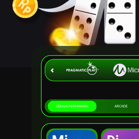
SEMUA PERMAINAN
ARCADE