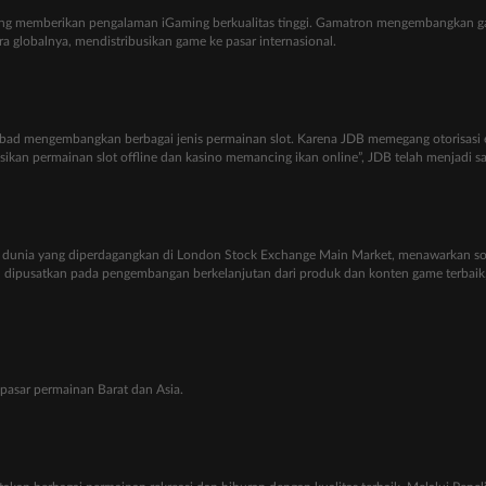
ng memberikan pengalaman iGaming berkualitas tinggi. Gamatron mengembangkan gam
 globalnya, mendistribusikan game ke pasar internasional.
d mengembangkan berbagai jenis permainan slot. Karena JDB memegang otorisasi eksk
ikan permainan slot offline dan kasino memancing ikan online”, JDB telah menjadi sa
i dunia yang diperdagangkan di London Stock Exchange Main Market, menawarkan solus
 dipusatkan pada pengembangan berkelanjutan dari produk dan konten game terbaik,
pasar permainan Barat dan Asia.