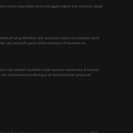
e online yang tidak hanya menggabungkan tren terpanas, tetapi
lusif yang diberikan oleh produsen mesin slot berbasis darat
lah satu penyedia game online terdepan di kawasan ini.
i nilai tambah mutakhir untuk operator terkemuka di industri.
 dan kesuksesannya dibangun di atas kemitraan yang kuat