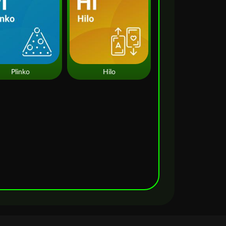
Plinko
Hilo