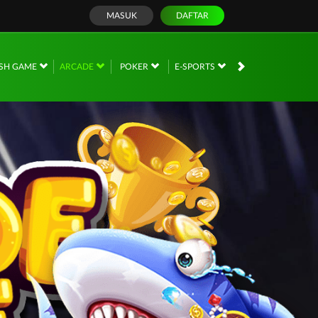
MASUK
DAFTAR
SH GAME
ARCADE
POKER
E-SPORTS
SABUNG AYAM