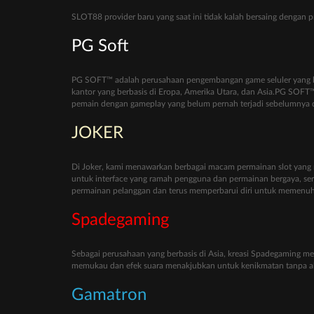
SLOT88 provider baru yang saat ini tidak kalah bersaing dengan 
PG Soft
PG SOFT™ adalah perusahaan pengembangan game seluler yang berb
kantor yang berbasis di Eropa, Amerika Utara, dan Asia.PG SO
pemain dengan gameplay yang belum pernah terjadi sebelumnya 
JOKER
Di Joker, kami menawarkan berbagai macam permainan slot yang 
untuk interface yang ramah pengguna dan permainan bergaya, s
permainan pelanggan dan terus memperbarui diri untuk memenuh
Spadegaming
Sebagai perusahaan yang berbasis di Asia, kreasi Spadegaming m
memukau dan efek suara menakjubkan untuk kenikmatan tanpa ak
Gamatron