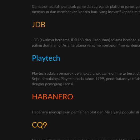
Gamatron adalah pemasok game dan agregator platform game, ya
menyusun dan memberikan konten baru yang inovatif kepada mitra
JDB
JDB (awalnya bernama JDB168 dan Jiadoubao) selama berabad-aba
paling dominan di Asia, terutama yang mempelopori “mengintegras
Playtech
Playtech adalah pemasok perangkat lunak game online terbesar d
Sejak dimulainya Playtech pada tahun 1999, pendekatannya telah
dengan pemegang lisensi.
HABANERO
Habanero menciptakan permainan Slot dan Meja yang populer di 
CQ9