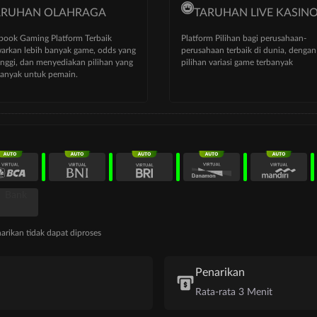
ARUHAN OLAHRAGA
TARUHAN LIVE KASIN
book Gaming Platform Terbaik
Platform Pilihan bagi perusahaan-
rkan lebih banyak game, odds yang
perusahaan terbaik di dunia, dengan
tinggi, dan menyediakan pilihan yang
pilihan variasi game terbanyak
banyak untuk pemain.
arikan tidak dapat diproses
Penarikan
Rata-rata 3 Menit