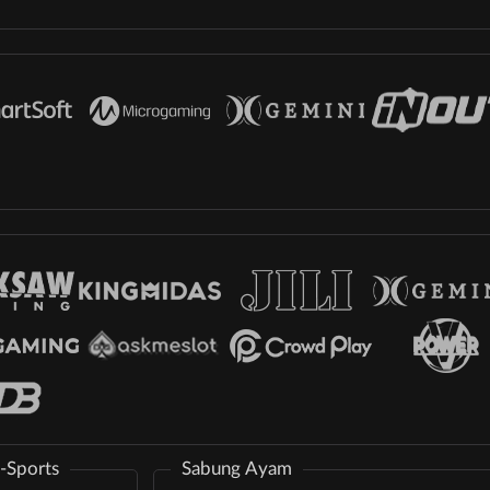
-Sports
Sabung Ayam