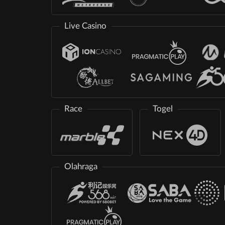
Live Casino
Race
Togel
Olahraga