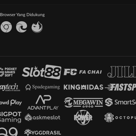
Browser Yang Didukung