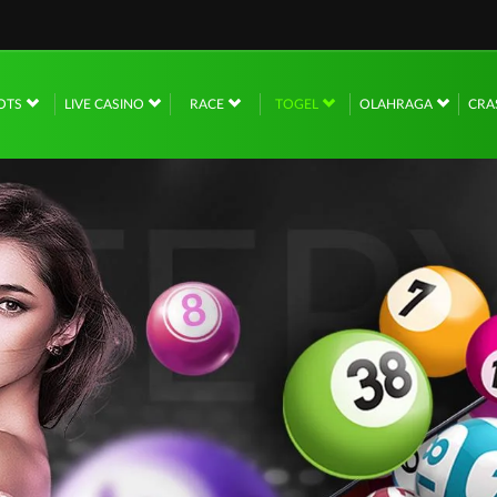
OTS
LIVE CASINO
RACE
TOGEL
OLAHRAGA
CRA