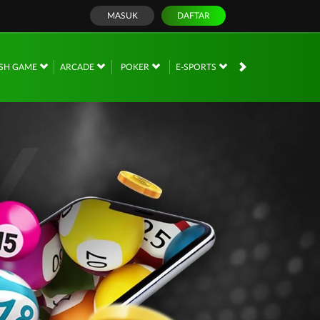
MASUK
DAFTAR
SH GAME
ARCADE
POKER
E-SPORTS
SABUNG AYAM