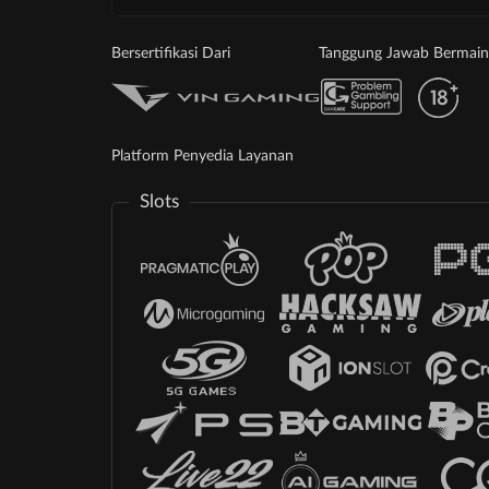
Bersertifikasi Dari
Tanggung Jawab Bermain
Platform Penyedia Layanan
Slots