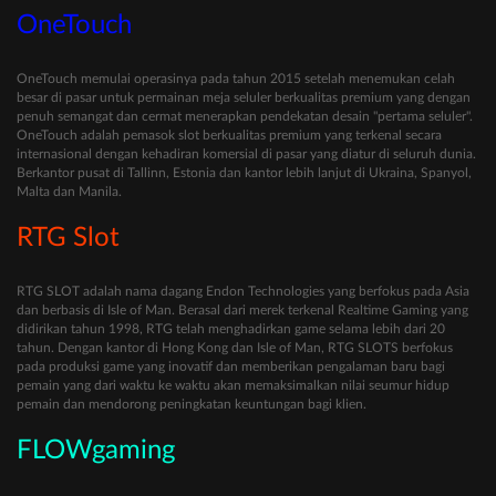
OneTouch
OneTouch memulai operasinya pada tahun 2015 setelah menemukan celah
besar di pasar untuk permainan meja seluler berkualitas premium yang dengan
penuh semangat dan cermat menerapkan pendekatan desain "pertama seluler".
OneTouch adalah pemasok slot berkualitas premium yang terkenal secara
internasional dengan kehadiran komersial di pasar yang diatur di seluruh dunia.
Berkantor pusat di Tallinn, Estonia dan kantor lebih lanjut di Ukraina, Spanyol,
Malta dan Manila.
RTG Slot
RTG SLOT adalah nama dagang Endon Technologies yang berfokus pada Asia
dan berbasis di Isle of Man. Berasal dari merek terkenal Realtime Gaming yang
didirikan tahun 1998, RTG telah menghadirkan game selama lebih dari 20
tahun. Dengan kantor di Hong Kong dan Isle of Man, RTG SLOTS berfokus
pada produksi game yang inovatif dan memberikan pengalaman baru bagi
pemain yang dari waktu ke waktu akan memaksimalkan nilai seumur hidup
pemain dan mendorong peningkatan keuntungan bagi klien.
FLOWgaming