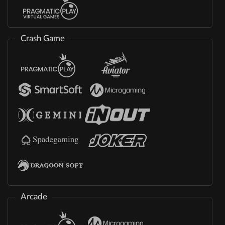
Crash Game
Arcade