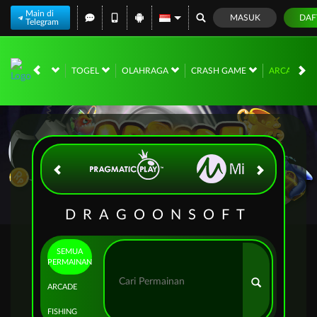
Main di
MASUK
DAF
Telegram
NO
RACE
TOGEL
OLAHRAGA
CRASH GAME
ARCADE
DRAGOONSOFT
SEMUA
PERMAINAN
ARCADE
FISHING