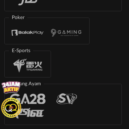
Poker
E-Sports
Sabung Ayam