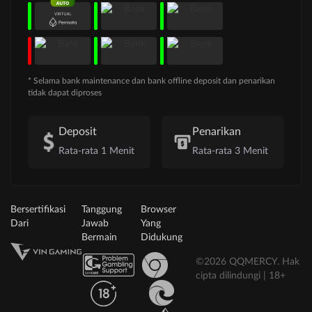
* Selama bank maintenance dan bank offline deposit dan penarikan
tidak dapat diproses
Deposit
Penarikan
Rata-rata 1 Menit
Rata-rata 3 Menit
Bersertifikasi
Tanggung
Browser
Dari
Jawab
Yang
Bermain
Didukung
©2026 QQMERCY. Hak
cipta dilindungi | 18+