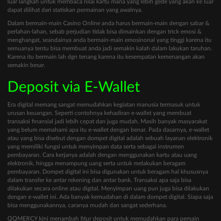
luar langkah untuk membaca nilai kartu mana yang lebih gede yang akan ke luar
dapat dilihat dari statiskan permainan yang awalnya.
Dalam bermain-main Casino Online anda harus bermain-main dengan sabar &
perlahan-lahan, sebab perjudian tidak bisa dimainkan dengan trick emosi &
menghangat, seandainya anda bermain-main emosinonal yang tinggi karena itu
semuanya tentu bisa membuat anda jadi semakin kalah dalam lakukan taruhan.
Karena itu bermain lah dgn tenang karena itu kesempatan kemenangan akan
semakin besar.
Deposit via E-Wallet
Era digital memang sangat memudahkan kegiatan manusia termasuk untuk
urusan keuangan. Seperti contohnya kehadiran e-wallet yang membuat
transaksi finansial jadi lebih cepat dan juga mudah. Masih banyak masyarakat
yang belum memahami apa itu e-wallet dengan benar. Pada dasarnya, e-wallet
atau yang bisa disebut dengan dompet digital adalah sebuah layanan elektronik
yang memiliki fungsi untuk menyimpan data serta sebagai instrumen
pembayaran. Cara kerjanya adalah dengan menggunakan kartu atau uang
elektronik, hingga menampung uang serta untuk melakukan beragam
pembayaran. Dompet digital ini bisa digunakan untuk beragam hal khususnya
dalam transfer ke antar rekening dan antar bank. Transaksi apa saja bisa
dilakukan secara online atau digital. Menyimpan uang pun juga bisa dilakukan
dengan e-wallet ini. Ada banyak kemudahan di dalam dompet digital. Siapa saja
bisa menggunakannya, caranya mudah dan sangat sederhana.
QQMERCY kini menambah fitur deposit untuk memudahkan para pemain