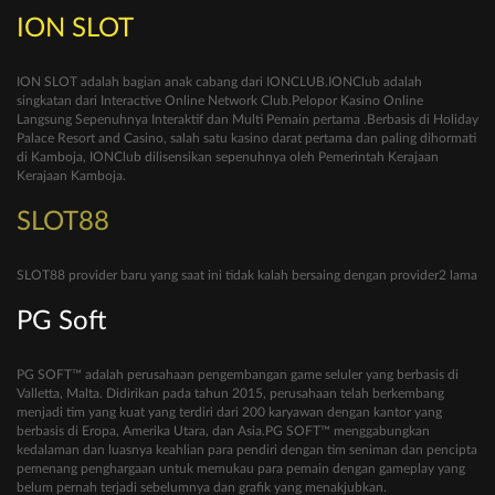
ION SLOT
ION SLOT adalah bagian anak cabang dari IONCLUB.IONClub adalah
singkatan dari Interactive Online Network Club.Pelopor Kasino Online
Langsung Sepenuhnya Interaktif dan Multi Pemain pertama .Berbasis di Holiday
Palace Resort and Casino, salah satu kasino darat pertama dan paling dihormati
di Kamboja, IONClub dilisensikan sepenuhnya oleh Pemerintah Kerajaan
Kerajaan Kamboja.
SLOT88
SLOT88 provider baru yang saat ini tidak kalah bersaing dengan provider2 lama
PG Soft
PG SOFT™ adalah perusahaan pengembangan game seluler yang berbasis di
Valletta, Malta. Didirikan pada tahun 2015, perusahaan telah berkembang
menjadi tim yang kuat yang terdiri dari 200 karyawan dengan kantor yang
berbasis di Eropa, Amerika Utara, dan Asia.PG SOFT™ menggabungkan
kedalaman dan luasnya keahlian para pendiri dengan tim seniman dan pencipta
pemenang penghargaan untuk memukau para pemain dengan gameplay yang
belum pernah terjadi sebelumnya dan grafik yang menakjubkan.