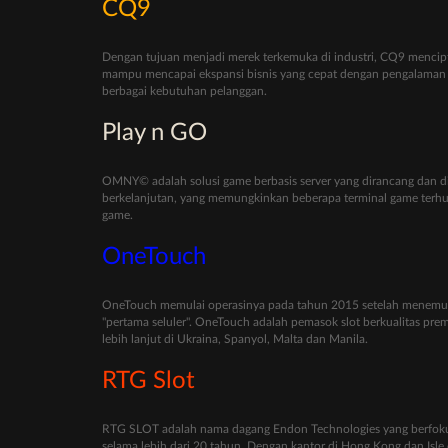
CQ9
Dengan tujuan menjadi merek terkemuka di industri, CQ9 mencipt
mampu mencapai ekspansi bisnis yang cepat dengan pengalaman 
berbagai kebutuhan pelanggan.
Play n GO
OMNY© adalah solusi game berbasis server yang dirancang dan 
berkelanjutan, yang memungkinkan beberapa terminal game terhu
game.
OneTouch
OneTouch memulai operasinya pada tahun 2015 setelah menemuka
"pertama seluler". OneTouch adalah pemasok slot berkualitas premi
lebih lanjut di Ukraina, Spanyol, Malta dan Manila.
RTG Slot
RTG SLOT adalah nama dagang Endon Technologies yang berfokus p
selama lebih dari 20 tahun. Dengan kantor di Hong Kong dan Is