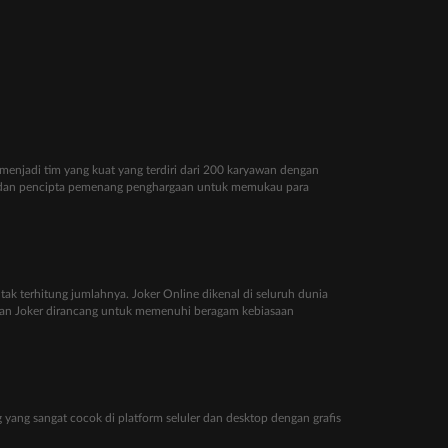
enjadi tim yang kuat yang terdiri dari 200 karyawan dengan
an dan pencipta pemenang penghargaan untuk memukau para
 terhitung jumlahnya. Joker Online dikenal di seluruh dunia
nan Joker dirancang untuk memenuhi beragam kebiasaan
ang sangat cocok di platform seluler dan desktop dengan grafis