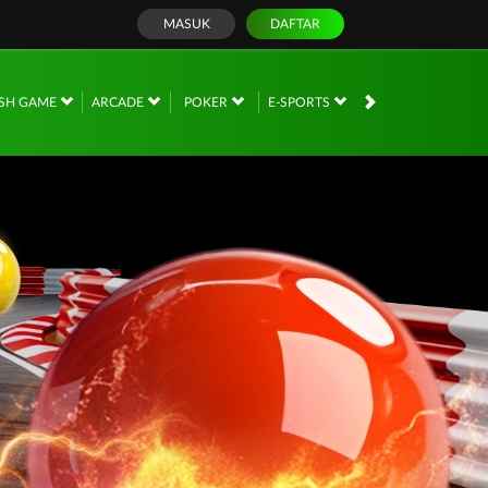
MASUK
DAFTAR
SH GAME
ARCADE
POKER
E-SPORTS
SABUNG AYAM