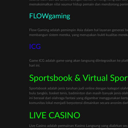
memaksimalkan nilai seumur hidup pemain dan mendorong pening
FLOWgaming
Flow Gaming adalah pemimpin Asia dalam hal layanan generasi be
membangun sistem mereka, yang merupakan bukti kualitas merek
ICG
Game ICG adalah game yang akan langsung diintegrasikan ke pl
hari ini.
Sportsbook & Virtual Spor
Sportsbook adalah jenis taruhan judi online dengan kategori olah
bulu tangkis, basket tenis, badminton dan masih banyak jenis olah
ini berasal dari olahraga fantasi yang digambar menggunakan ker
komunitas lokal menjadi berpotensi dimainkan secara anonim dari
LIVE CASINO
Live Casino adalah permainan Kasino Langsung yang dialirkan se