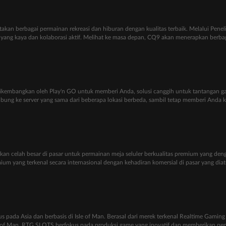
akan berbagai permainan rekreasi dan hiburan dengan kualitas terbaik. Melalui Pene
yang kaya dan kolaborasi aktif. Melihat ke masa depan, CQ9 akan menerapkan berb
dikembangkan oleh Play'n GO untuk memberi Anda, solusi canggih untuk tantangan 
bung ke server yang sama dari beberapa lokasi berbeda, sambil tetap memberi And
n celah besar di pasar untuk permainan meja seluler berkualitas premium yang de
um yang terkenal secara internasional dengan kehadiran komersial di pasar yang diatur
ada Asia dan berbasis di Isle of Man. Berasal dari merek terkenal Realtime Gamin
le of Man, RTG SLOTS berfokus pada produksi game yang inovatif dan memberikan pe