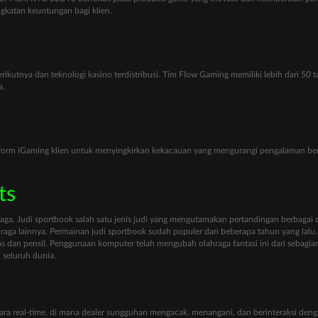
katan keuntungan bagi klien.
rikutnya dan teknologi kasino terdistribusi. Tim Flow Gaming memiliki lebih dari 5
a.
atform iGaming klien untuk menyingkirkan kekacauan yang mengurangi pengalaman b
ts
raga. Judi sportbook salah satu jenis judi yang mengutamakan pertandingan berbagai 
raga lainnya. Permainan judi sportbook sudah populer dari beberapa tahun yang lalu. 
tas dan pensil. Penggunaan komputer telah mengubah olahraga fantasi ini dari sebagi
 seluruh dunia.
cara real-time, di mana dealer sungguhan mengacak, menangani, dan berinteraksi de