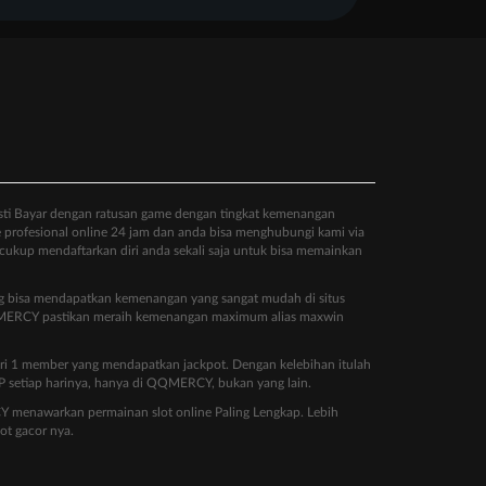
sti Bayar dengan ratusan game dengan tingkat kemenangan
ce profesional online 24 jam dan anda bisa menghubungi kami via
kup mendaftarkan diri anda sekali saja untuk bisa memainkan
ng bisa mendapatkan kemenangan yang sangat mudah di situs
e QQMERCY pastikan meraih kemenangan maximum alias maxwin
dari 1 member yang mendapatkan jackpot. Dengan kelebihan itulah
P setiap harinya, hanya di QQMERCY, bukan yang lain.
CY menawarkan permainan slot online Paling Lengkap. Lebih
ot gacor nya.