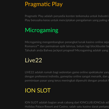
Pragmatic Play
Pragmatic Play adalah penyedia konten terkemuka untuk Industri i
Play berusaha keras untuk menciptakan pengalaman yang paling m
Microgaming
Microgaming mengembangkan perangkat lunak kasino online sejati
Romance™ dan permainan epik lainnya, belum lagi blockbuster be
Tahukah anda Bahwa jackpot progresif Microgaming adalah yang ter
Live22
LIVE22 adalah rumah bagi sederetan game online spektakuler yang
dengan preferensi individu, gameplay online sangat menarik, dan
permintaan pasar yang terus meningkat dipenuhi dengan produk h
ION SLOT
ION SLOT adalah bagian anak cabang dari IONCLUB.IONClub adalah
Holiday Palace Resort and Casino, salah satu kasino darat perta