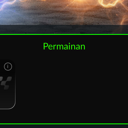
Permainan
i