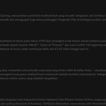
Gaming, menawarkan portofolio multi-produk yang inovatif, teregulasi, dan berfokus 
enarik dan menggugah bagi semua pelanggan Pragmatic Play di berbagai produk, term
 pertama di dunia pada tahun 1994 dan perangkat lunak kasino seluler pertama pad
rmerek seperti Jurassic World™, Game of Thrones™ dan Lara Croft®, Microgaming melu
besar di dunia, telah membayar lebih dari €1,45 miliar hingga saat ini.
 akan memeriksa semua kotak yang tepat yang Anda miliki di daftar Anda – visualnya
 perangkat lunak game eksklusif kami memenuhi standar kualitas internasional. Sebag
iburan online utama yang melebihi ekspektasi.
 singkatan dari Interactive Online Network Club.Pelopor Kasino Online Langsung S
ma dan paling dihormati di Kamboja, IONClub dilisensikan sepenuhnya oleh Pemerinta