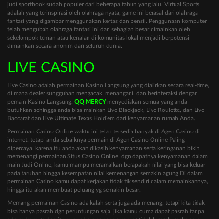
judi sportbook sudah populer dari beberapa tahun yang lalu. Virtual Sports
adalah yang terinspirasi oleh olahraga nyata, game ini berasal dari olahraga
fantasi yang digambar menggunakan kertas dan pensil. Penggunaan komputer
telah mengubah olahraga fantasi ini dari sebagian besar dimainkan oleh
sekelompok teman atau kenalan di komunitas lokal menjadi berpotensi
dimainkan secara anonim dari seluruh dunia.
LIVE CASINO
Live Casino adalah permainan Kasino Langsung yang dialirkan secara real-time,
di mana dealer sungguhan mengacak, menangani, dan berinteraksi dengan
pemain Kasino Langsung.
QQ MERCY
menyediakan semua yang anda
butuhkan sehingga anda bisa mainkan Live Blackjack, Live Roulette, dan Live
Baccarat dan Live Ultimate Texas Hold'em dari kenyamanan rumah Anda.
Permainan Casino Online waktu ini telah tersedia banyak di Agen Casino di
internet. tetapi anda sebaiknya bermain di Agen Casino Online Paling
dipercaya, karena itu anda akan dikasih kenyamanan serta keringanan bikin
memenangi permainan Situs Casino Online. dgn dapatnya kenyamanan dalam
main Judi Online, kamu mampu meramalkan berapakah nilai yang bisa keluar
pada taruhan hingga kesempatan nilai kemenangan semakin agung Di dalam
permainan Casino kamu dapat kerjakan tidak tik sendiri dalam memainkannya,
hingga itu akan membuat peluang yg semakin besar.
Memang permainan Casino ada kalah serta juga ada menang, tetapi kita tidak
bisa hanya pasrah dgn peruntungan saja, jika kamu cuma dapat pasrah tanpa