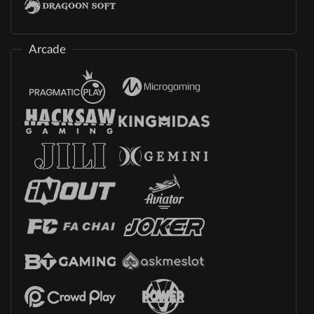
Arcade