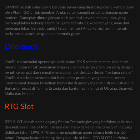
OMNY© adalah solusi game berbasis server yang dirancang dan dikembangkan
oleh Play'n GO untuk memberi Anda, solusi canggih untuk tantangan game
modern. Gameplay dimungkinkan oleh koneksi server berkelanjutan, yang
memungkinkan beberapa terminal game terhubung ke server yang sama dari
beberapa lokasi berbeda, sambil tetap memberi Anda kontrol admin penuh
pada semua aspek pengalaman bermain game.
OneTouch
OneTouch memulai operasinya pada tahun 2015 setelah menemukan celah
besar di pasar untuk permainan meja seluler berkualitas premium yang dengan
penuh semangat dan cermat menerapkan pendekatan desain "pertama seluler".
OneTouch adalah pemasok slot berkualitas premium yang terkenal secara
internasional dengan kehadiran komersial di pasar yang diatur di seluruh dunia.
Berkantor pusat di Tallinn, Estonia dan kantor lebih lanjut di Ukraina, Spanyol,
Malta dan Manila.
RTG Slot
RTG SLOT adalah nama dagang Endon Technologies yang berfokus pada Asia
dan berbasis di Isle of Man. Berasal dari merek terkenal Realtime Gaming yang
didirikan tahun 1998, RTG telah menghadirkan game selama lebih dari 20
tahun. Dengan kantor di Hong Kong dan Isle of Man, RTG SLOTS berfokus