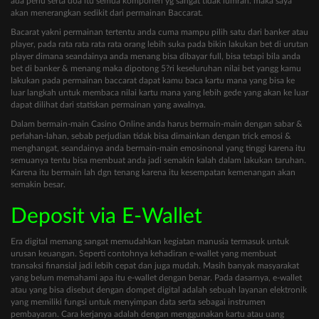
ada perlu serta doa itu semua komponen yg sangat tidak lumrah. maka saya
akan menerangkan sedikit dari permainan Baccarat.
Bacarat yakni permainan tertentu anda cuma mampu pilih satu dari banker atau
player, pada rata rata rata rata orang lebih suka pada bikin lakukan bet di urutan
player dimana seandainya anda menang bisa dibayar full, bisa tetapi bila anda
bet di banker & menang maka dipotong 5?ri keseluruhan nilai bet yangg kamu
lakukan pada permainan baccarat dapat kamu baca kartu mana yang bisa ke
luar langkah untuk membaca nilai kartu mana yang lebih gede yang akan ke luar
dapat dilihat dari statiskan permainan yang awalnya.
Dalam bermain-main Casino Online anda harus bermain-main dengan sabar &
perlahan-lahan, sebab perjudian tidak bisa dimainkan dengan trick emosi &
menghangat, seandainya anda bermain-main emosinonal yang tinggi karena itu
semuanya tentu bisa membuat anda jadi semakin kalah dalam lakukan taruhan.
Karena itu bermain lah dgn tenang karena itu kesempatan kemenangan akan
semakin besar.
Deposit via E-Wallet
Era digital memang sangat memudahkan kegiatan manusia termasuk untuk
urusan keuangan. Seperti contohnya kehadiran e-wallet yang membuat
transaksi finansial jadi lebih cepat dan juga mudah. Masih banyak masyarakat
yang belum memahami apa itu e-wallet dengan benar. Pada dasarnya, e-wallet
atau yang bisa disebut dengan dompet digital adalah sebuah layanan elektronik
yang memiliki fungsi untuk menyimpan data serta sebagai instrumen
pembayaran. Cara kerjanya adalah dengan menggunakan kartu atau uang