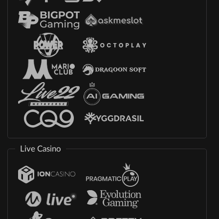
Live Casino