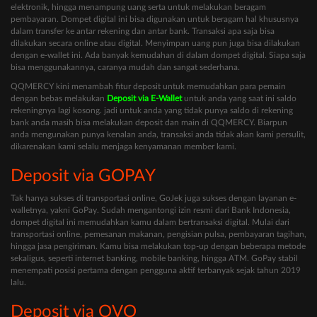
elektronik, hingga menampung uang serta untuk melakukan beragam
pembayaran. Dompet digital ini bisa digunakan untuk beragam hal khususnya
dalam transfer ke antar rekening dan antar bank. Transaksi apa saja bisa
dilakukan secara online atau digital. Menyimpan uang pun juga bisa dilakukan
dengan e-wallet ini. Ada banyak kemudahan di dalam dompet digital. Siapa saja
bisa menggunakannya, caranya mudah dan sangat sederhana.
QQMERCY kini menambah fitur deposit untuk memudahkan para pemain
dengan bebas melakukan
Deposit via E-Wallet
untuk anda yang saat ini saldo
rekeningnya lagi kosong. jadi untuk anda yang tidak punya saldo di rekening
bank anda masih bisa melakukan deposit dan main di QQMERCY. Biarpun
anda mengunakan punya kenalan anda, transaksi anda tidak akan kami persulit,
dikarenakan kami selalu menjaga kenyamanan member kami.
Deposit via GOPAY
Tak hanya sukses di transportasi online, GoJek juga sukses dengan layanan e-
walletnya, yakni GoPay. Sudah mengantongi izin resmi dari Bank Indonesia,
dompet digital ini memudahkan kamu dalam bertransaksi digital. Mulai dari
transportasi online, pemesanan makanan, pengisian pulsa, pembayaran tagihan,
hingga jasa pengiriman. Kamu bisa melakukan top-up dengan beberapa metode
sekaligus, seperti internet banking, mobile banking, hingga ATM. GoPay stabil
menempati posisi pertama dengan pengguna aktif terbanyak sejak tahun 2019
lalu.
Deposit via OVO