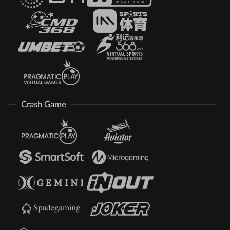
Crash Game