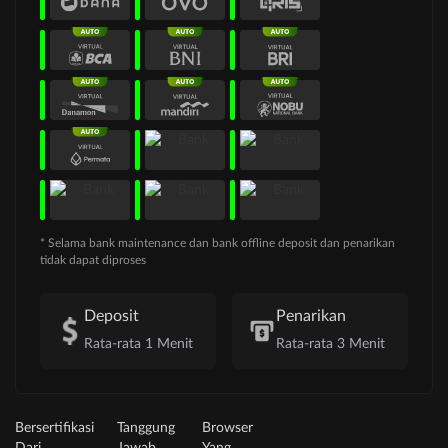
* Selama bank maintenance dan bank offline deposit dan penarikan
tidak dapat diproses
Deposit
Penarikan
Rata-rata 1 Menit
Rata-rata 3 Menit
Bersertifikasi
Tanggung
Browser
Dari
Jawab
Yang