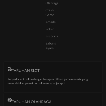
Olahraga
Crash
Game
Arcade
Poker
E-Sports
Sabung
Ayam
TARUHAN SLOT
Penyedia slot online dengan beragam pilihan game menarik yang
memudahkan pemain untuk mencapai jackpot
TARUHAN OLAHRAGA