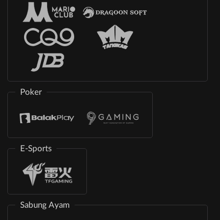
Poker
E-Sports
Sabung Ayam