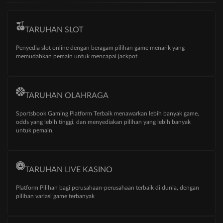
TARUHAN SLOT
Penyedia slot online dengan beragam pilihan game menarik yang
memudahkan pemain untuk mencapai jackpot
TARUHAN OLAHRAGA
Sportsbook Gaming Platform Terbaik menawarkan lebih banyak game,
odds yang lebih tinggi, dan menyediakan pilihan yang lebih banyak
untuk pemain.
TARUHAN LIVE KASINO
Platform Pilihan bagi perusahaan-perusahaan terbaik di dunia, dengan
pilihan variasi game terbanyak