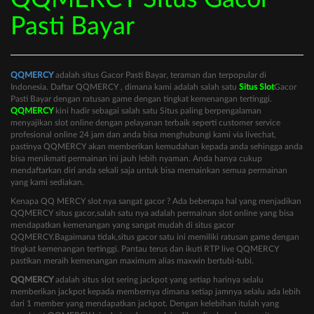
Pasti Bayar
QQMERCY
adalah situs Gacor Pasti Bayar, teraman dan terpopular di
Indonesia. Daftar QQMERCY , dimana kami adalah salah satu
Situs Slot
Gacor
Pasti Bayar dengan ratusan game dengan tingkat kemenangan tertinggi.
QQMERCY
kini hadir sebagai salah satu Situs paling berpengalaman
menyajikan slot online dengan pelayanan terbaik seperti customer service
profesional online 24 jam dan anda bisa menghubungi kami via livechat,
pastinya QQMERCY akan memberikan kemudahan kepada anda sehingga anda
bisa menikmati permainan ini jauh lebih nyaman. Anda hanya cukup
mendaftarkan diri anda sekali saja untuk bisa memainkan semua permainan
yang kami sediakan.
Kenapa QQ MERCY slot nya sangat gacor ? Ada beberapa hal yang menjadikan
QQMERCY situs gacor,salah satu nya adalah permainan slot online yang bisa
mendapatkan kemenangan yang sangat mudah di situs gacor
QQMERCY.Bagaimana tidak,situs gacor satu ini memiliki ratusan game dengan
tingkat kemenangan tertinggi. Pantau terus dan ikuti RTP live QQMERCY
pastikan meraih kemenangan maximum alias maxwin bertubi-tubi.
QQMERCY
adalah situs slot sering jackpot yang setiap harinya selalu
memberikan jackpot kepada membernya dimana setiap jamnya selalu ada lebih
dari 1 member yang mendapatkan jackpot. Dengan kelebihan itulah yang