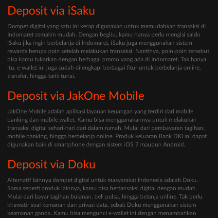
Deposit via iSaku
Dompet digital yang satu ini kerap digunakan untuk memudahkan transaksi di
Indomaret semakin mudah. Dengan begitu, kamu hanya perlu mengisi saldo
iSaku jika ingin berbelanja di Indomaret. iSaku juga menggunakan sistem
rewards berupa poin setelah melakukan transaksi. Nantinya, poin-poin tersebut
bisa kamu tukarkan dengan berbagai promo yang ada di Indomaret. Tak hanya
itu, e-wallet ini juga sudah dilengkapi berbagai fitur untuk berbelanja online,
transfer, hingga tarik tunai.
Deposit via JakOne Mobile
JakOne Mobile adalah aplikasi layanan keuangan yang terdiri dari mobile
banking dan mobile wallet. Kamu bisa menggunakannya untuk melakukan
transaksi digital sehari-hari dari dalam rumah. Mulai dari pembayaran tagihan,
mobile banking, hingga berbelanja online. Produk keluaran Bank DKI ini dapat
digunakan baik di smartphone dengan sistem iOS 7 maupun Android.
Deposit via Doku
Alternatif lainnya dompet digital untuk masyarakat Indonesia adalah Doku.
Sama seperti produk lainnya, kamu bisa bertansaksi digital dengan mudah.
Mulai dari bayar tagihan bulanan, beli pulsa, hingga belanja online. Tak perlu
khawatir soal kemanan dan privasi data, sebab Doku menggunakan sistem
keamanan ganda. Kamu bisa mengunci e-wallet ini dengan menambahkan