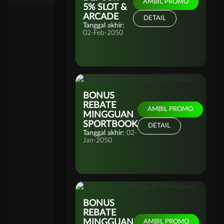
AMBIL PROMO
5% SLOT &
ARCADE
DETAIL
Tanggal akhir:
02-Feb-2050
BONUS
REBATE
AMBIL PROMO
MINGGUAN
SPORTBOOK
DETAIL
Tanggal akhir:
02-
Jan-2050
BONUS
REBATE
MINGGUAN
AMBIL PROMO