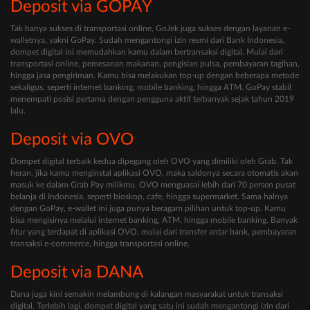
Deposit via GOPAY
Tak hanya sukses di transportasi online, GoJek juga sukses dengan layanan e-
walletnya, yakni GoPay. Sudah mengantongi izin resmi dari Bank Indonesia,
dompet digital ini memudahkan kamu dalam bertransaksi digital. Mulai dari
transportasi online, pemesanan makanan, pengisian pulsa, pembayaran tagihan,
hingga jasa pengiriman. Kamu bisa melakukan top-up dengan beberapa metode
sekaligus, seperti internet banking, mobile banking, hingga ATM. GoPay stabil
menempati posisi pertama dengan pengguna aktif terbanyak sejak tahun 2019
lalu.
Deposit via OVO
Dompet digital terbaik kedua dipegang oleh OVO yang dimiliki oleh Grab. Tak
heran, jika kamu menginstal aplikasi OVO, maka saldonya secara otomatis akan
masuk ke dalam Grab Pay milikmu. OVO menguasai lebih dari 70 persen pusat
belanja di Indonesia, seperti bioskop, cafe, hingga supermarket. Sama halnya
dengan GoPay, e-wallet ini juga punya beragam pilihan untuk top-up. Kamu
bisa mengisinya melalui internet banking, ATM, hingga mobile banking. Banyak
fitur yang terdapat di aplikasi OVO, mulai dari transfer antar bank, pembayaran
transaksi e-commerce, hingga transportasi online.
Deposit via DANA
Dana juga kini semakin melambung di kalangan masyarakat untuk transaksi
digital. Terlebih lagi, dompet digital yang satu ini sudah mengantongi izin dari