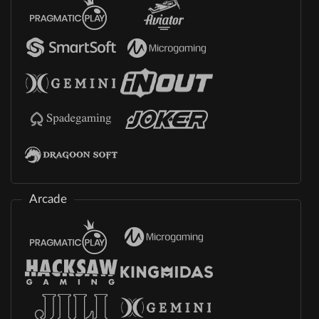
Arcade