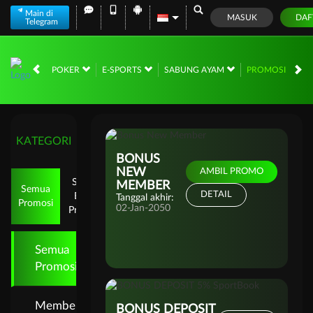
Main di
MASUK
DAF
Telegram
PROMOSI
ARCADE
POKER
E-SPORTS
SABUNG AYAM
KATEGORI
BONUS
NEW
AMBIL PROMO
Semua
MEMBER
Semua
DETAIL
Event
Tanggal akhir:
Promosi
02-Jan-2050
Provider
Semua
Promosi
Member
BONUS DEPOSIT