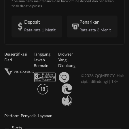
* Selama bank maintenance dan bank offline deposit dan penarikan
tidak dapat diproses
Deposit
Penarikan
Rata-rata 1 Menit
Rata-rata 3 Menit
Bersertifikasi
Tanggung
Browser
Dari
Jawab
Yang
Bermain
Didukung
©2026 QQMERCY. Hak
cipta dilindungi | 18+
Platform Penyedia Layanan
Slots