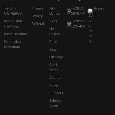
Tentang
Promosi
Hot
+628535
Telegra
QQMERCY
Games
5878779
m
Loyalty
Responsible
Slots
+628537
Referral
Gambling
1235408
Live
Pusat Bantuan
Casino
Syarat dan
Race
Ketentuan
Togel
Olahraga
Crash
Game
Arcade
Poker
E-Sports
Sabung
Ayam