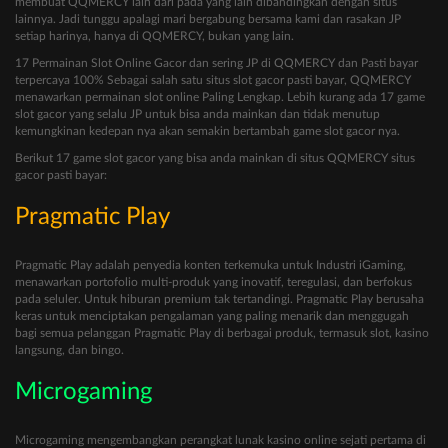
membuat QQMERCY lain dari pada yang lain dibandingkan dengan situs
lainnya. Jadi tunggu apalagi mari bergabung bersama kami dan rasakan JP
setiap harinya, hanya di QQMERCY, bukan yang lain.
17 Permainan Slot Online Gacor dan sering JP di QQMERCY dan Pasti bayar
terpercaya 100% Sebagai salah satu situs slot gacor pasti bayar, QQMERCY
menawarkan permainan slot online Paling Lengkap. Lebih kurang ada 17 game
slot gacor yang selalu JP untuk bisa anda mainkan dan tidak menutup
kemungkinan kedepan nya akan semakin bertambah game slot gacor nya.
Berikut 17 game slot gacor yang bisa anda mainkan di situs QQMERCY situs
gacor pasti bayar:
Pragmatic Play
Pragmatic Play adalah penyedia konten terkemuka untuk Industri iGaming,
menawarkan portofolio multi-produk yang inovatif, teregulasi, dan berfokus
pada seluler. Untuk hiburan premium tak tertandingi. Pragmatic Play berusaha
keras untuk menciptakan pengalaman yang paling menarik dan menggugah
bagi semua pelanggan Pragmatic Play di berbagai produk, termasuk slot, kasino
langsung, dan bingo.
Microgaming
Microgaming mengembangkan perangkat lunak kasino online sejati pertama di