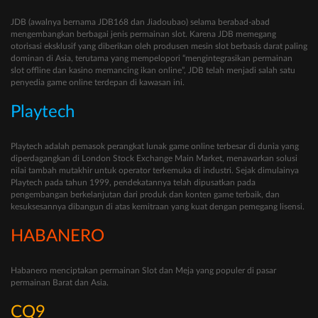
JDB (awalnya bernama JDB168 dan Jiadoubao) selama berabad-abad
mengembangkan berbagai jenis permainan slot. Karena JDB memegang
otorisasi eksklusif yang diberikan oleh produsen mesin slot berbasis darat paling
dominan di Asia, terutama yang mempelopori “mengintegrasikan permainan
slot offline dan kasino memancing ikan online”, JDB telah menjadi salah satu
penyedia game online terdepan di kawasan ini.
Playtech
Playtech adalah pemasok perangkat lunak game online terbesar di dunia yang
diperdagangkan di London Stock Exchange Main Market, menawarkan solusi
nilai tambah mutakhir untuk operator terkemuka di industri. Sejak dimulainya
Playtech pada tahun 1999, pendekatannya telah dipusatkan pada
pengembangan berkelanjutan dari produk dan konten game terbaik, dan
kesuksesannya dibangun di atas kemitraan yang kuat dengan pemegang lisensi.
HABANERO
Habanero menciptakan permainan Slot dan Meja yang populer di pasar
permainan Barat dan Asia.
CQ9